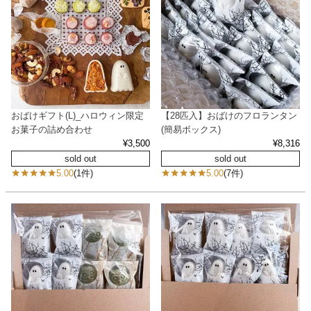
おばけギフト(L)_ハロウィン限定
【28匹入】おばけのフロランタン
お菓子の詰め合わせ
(簡易ボックス)
¥
3,500
¥
8,316
sold out
sold out
5.00
(1件)
5.00
(7件)