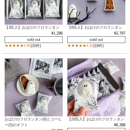
【3匹入】おばけのフロランタン
【8匹入】おばけのフロランタン
¥
1,296
¥
2,797
sold out
sold out
4.80
(10件)
4.83
(18件)
おばけのフロランタン(8)とコーヒ
【20匹入】おばけのフロランタン
ー(5)のギフト
¥
6,398