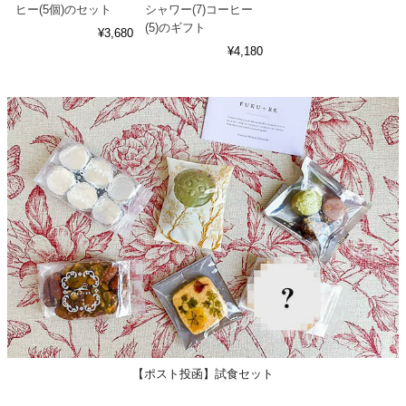
ヒー(5個)のセット
シャワー(7)コーヒー
(5)のギフト
¥
3,680
¥
4,180
【ポスト投函】試食セット