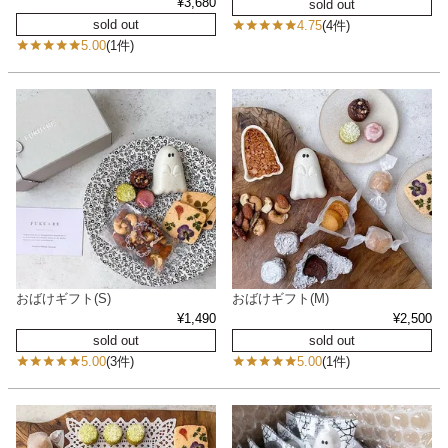
¥
3,680
sold out
sold out
4.75
(4件)
5.00
(1件)
おばけギフト(S)
おばけギフト(M)
¥
1,490
¥
2,500
sold out
sold out
5.00
(3件)
5.00
(1件)