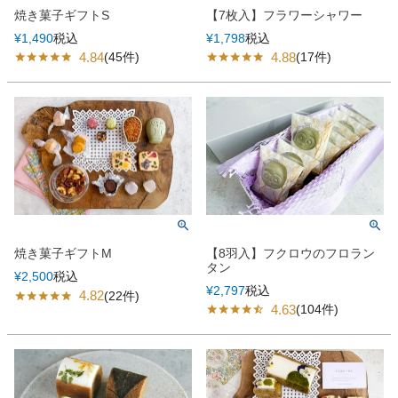
焼き菓子ギフトS
【7枚入】フラワーシャワー
¥
1,490
税込
¥
1,798
税込
4.84
4.88
(45件)
(17件)
【8羽入】フクロウのフロラン
焼き菓子ギフトM
タン
¥
2,500
税込
¥
2,797
税込
4.82
(22件)
4.63
(104件)