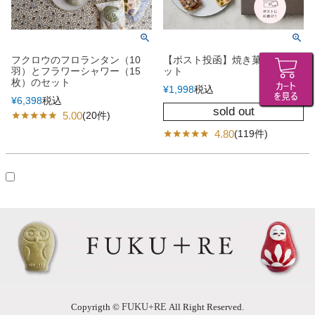
フクロウのフロランタン（10
【ポスト投函】焼き菓子試食セ
羽）とフラワーシャワー（15
ット
枚）のセット
¥
1,998
税込
¥
6,398
税込
sold out
5.00
(20件)
4.80
(119件)
Copyrigth ©
FUKU+RE
All Right Reserved.