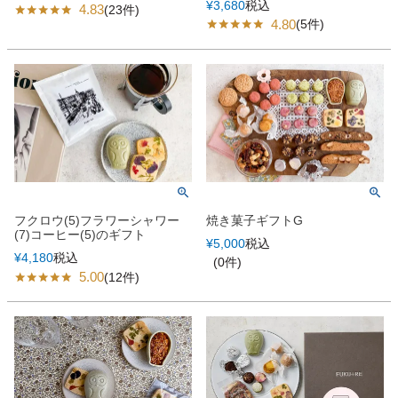
¥
3,680
税込
4.83
(23件)
4.80
(5件)
フクロウ(5)フラワーシャワー
焼き菓子ギフトG
(7)コーヒー(5)のギフト
¥
5,000
税込
¥
4,180
税込
(0件)
5.00
(12件)