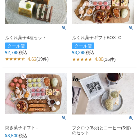
ふくれ菓子4種セット
ふくれ菓子ギフトBOX_C
クール便
クール便
¥
2,798
税込
¥
3,298
税込
4.63
(19件)
4.80
(15件)
焼き菓子ギフトL
フクロウ(8羽)とコーヒー(5個)
のセット
¥
3,500
税込