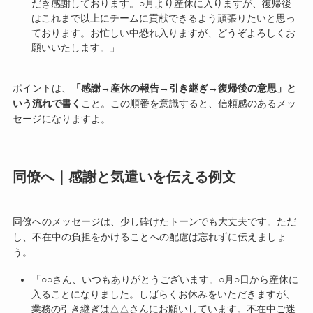
だき感謝しております。○月より産休に入りますが、復帰後
はこれまで以上にチームに貢献できるよう頑張りたいと思っ
ております。お忙しい中恐れ入りますが、どうぞよろしくお
願いいたします。」
ポイントは、
「感謝→産休の報告→引き継ぎ→復帰後の意思」と
いう流れで書く
こと。この順番を意識すると、信頼感のあるメッ
セージになりますよ。
同僚へ｜感謝と気遣いを伝える例文
同僚へのメッセージは、少し砕けたトーンでも大丈夫です。ただ
し、不在中の負担をかけることへの配慮は忘れずに伝えましょ
う。
「○○さん、いつもありがとうございます。○月○日から産休に
入ることになりました。しばらくお休みをいただきますが、
業務の引き継ぎは△△さんにお願いしています。不在中ご迷