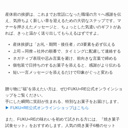
産休前の挨拶は、これまでお世話になった職場の方々へ感謝を伝
え、気持ちよく新しい章を迎えるための大切なステップです。マ
ナーを押さえたメッセージと、ちょっとした気遣いのギフトがあ
れば、きっと温かく送り出してもらえるはずですよ。
産休挨拶は「お礼・期間・後任者」の3要素を必ず伝える
上司→同僚→社外の順番で、タイミングに配慮して連絡する
ネガティブ表現や忌み言葉を避け、前向きな言葉で締める
個包装で日持ちのするお菓子を添えると、感謝がより伝わる
短い一言メッセージを添えるだけで印象がぐっと変わる
贈り物に”福”を添えたい方は、ぜひFUKU+RE公式オンラインショ
ップをご覧ください。
手にした瞬間に笑顔が生まれる、特別なお菓子をお届けします。
▶︎ FUKU+RE公式オンラインショップはこちら
また、FUKU+REの味わいを初めて試される方には、『焼き菓子
試食セット』をおすすめします。人気の焼き菓子6種のセット