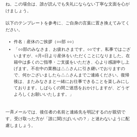
ね。この場合は、誰が読んでも失礼にならない丁寧な文面を心が
けましょう。
以下のテンプレートを参考に、ご自身の言葉に置き換えてみてく
ださい。
件名：産休のご挨拶（○○部 ○○）
「○○部のみなさま、お疲れさまです。○○です。私事ではござ
いますが、○月○日より産休をいただくことになりました。在
籍中は多くのご指導・ご支援をいただき、心より感謝申し上
げます。不在中の業務は△△さんに引き継いでおりますの
で、何かございましたら△△さんまでご連絡ください。復帰
後は、またみなさまと一緒にお仕事できることを楽しみにし
ております。しばらくの間ご迷惑をおかけしますが、どうぞ
よろしくお願いいたします。」
一斉メールでは、後任者の名前と連絡先を明記するのが親切で
す。受け取った方が「誰に聞けばいいの？」と迷わないように配
慮しましょう。