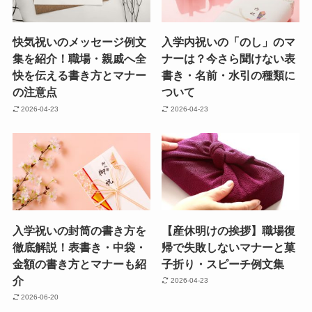
快気祝いのメッセージ例文
入学内祝いの「のし」のマ
集を紹介！職場・親戚へ全
ナーは？今さら聞けない表
快を伝える書き方とマナー
書き・名前・水引の種類に
の注意点
ついて
2026-04-23
2026-04-23
入学祝いの封筒の書き方を
【産休明けの挨拶】職場復
徹底解説！表書き・中袋・
帰で失敗しないマナーと菓
金額の書き方とマナーも紹
子折り・スピーチ例文集
介
2026-04-23
2026-06-20