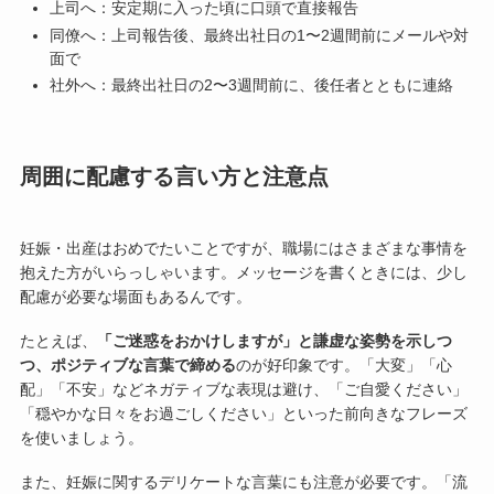
上司へ：安定期に入った頃に口頭で直接報告
同僚へ：上司報告後、最終出社日の1〜2週間前にメールや対
面で
社外へ：最終出社日の2〜3週間前に、後任者とともに連絡
周囲に配慮する言い方と注意点
妊娠・出産はおめでたいことですが、職場にはさまざまな事情を
抱えた方がいらっしゃいます。メッセージを書くときには、少し
配慮が必要な場面もあるんです。
たとえば、
「ご迷惑をおかけしますが」と謙虚な姿勢を示しつ
つ、ポジティブな言葉で締める
のが好印象です。「大変」「心
配」「不安」などネガティブな表現は避け、「ご自愛ください」
「穏やかな日々をお過ごしください」といった前向きなフレーズ
を使いましょう。
また、妊娠に関するデリケートな言葉にも注意が必要です。「流