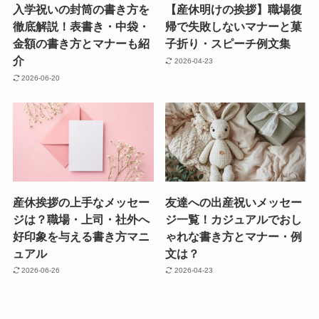
入学祝いの封筒の書き方を
【産休明けの挨拶】職場復
徹底解説！表書き・中袋・
帰で失敗しないマナーと菓
金額の書き方とマナーも紹
子折り・スピーチ例文集
介
2026-04-23
2026-06-20
産休挨拶の上手なメッセー
友達への出産祝いメッセー
ジは？職場・上司・社外へ
ジ一覧！カジュアルでおし
好印象を与える書き方マニ
ゃれな書き方とマナー・例
ュアル
文は？
2026-06-26
2026-04-23