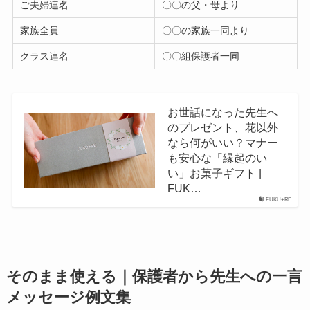
ご夫婦連名
〇〇の父・母より
家族全員
〇〇の家族一同より
クラス連名
〇〇組保護者一同
お世話になった先生へ
のプレゼント、花以外
なら何がいい？マナー
も安心な「縁起のい
い」お菓子ギフト |
FUK…
FUKU+RE
そのまま使える｜保護者から先生への一言
メッセージ例文集