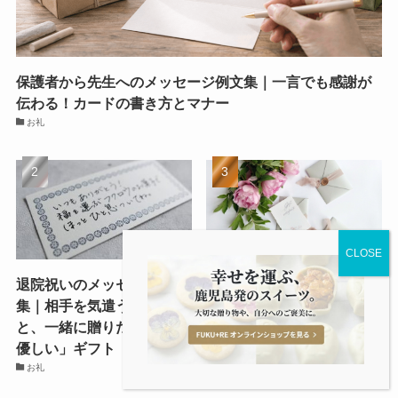
保護者から先生へのメッセージ例文集｜一言でも感謝が
伝わる！カードの書き方とマナー
お礼
退院祝いのメッセージ例文
【親友への誕生日メッセー
集｜相手を気遣う言葉選び
ジ】心に響く感動の例文10
と、一緒に贈りたい「体に
選！短文・おしゃれ・面白
優しい」ギフト
い文例集
お礼
誕生日