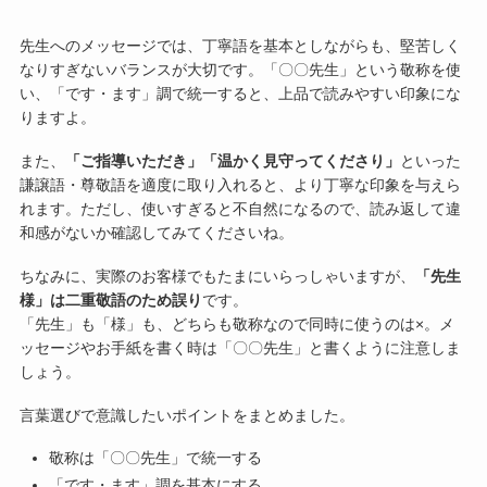
先生へのメッセージでは、丁寧語を基本としながらも、堅苦しく
なりすぎないバランスが大切です。「〇〇先生」という敬称を使
い、「です・ます」調で統一すると、上品で読みやすい印象にな
りますよ。
また、
「ご指導いただき」「温かく見守ってくださり」
といった
謙譲語・尊敬語を適度に取り入れると、より丁寧な印象を与えら
れます。ただし、使いすぎると不自然になるので、読み返して違
和感がないか確認してみてくださいね。
ちなみに、実際のお客様でもたまにいらっしゃいますが、
「先生
様」は二重敬語のため誤り
です。
「先生」も「様」も、どちらも敬称なので同時に使うのは×。メ
ッセージやお手紙を書く時は「〇〇先生」と書くように注意しま
しょう。
言葉選びで意識したいポイントをまとめました。
敬称は「〇〇先生」で統一する
「です・ます」調を基本にする