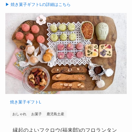
▶︎ 焼き菓子ギフトLの詳細はこちら
焼き菓子ギフトL
おしゃれ
お菓子
鹿児島土産
縁起のよいフクロウ(福来郎)のフロランタン