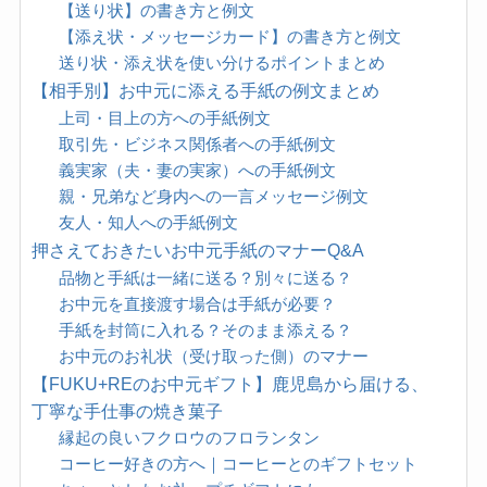
【送り状】の書き方と例文
【添え状・メッセージカード】の書き方と例文
送り状・添え状を使い分けるポイントまとめ
【相手別】お中元に添える手紙の例文まとめ
上司・目上の方への手紙例文
取引先・ビジネス関係者への手紙例文
義実家（夫・妻の実家）への手紙例文
親・兄弟など身内への一言メッセージ例文
友人・知人への手紙例文
押さえておきたいお中元手紙のマナーQ&A
品物と手紙は一緒に送る？別々に送る？
お中元を直接渡す場合は手紙が必要？
手紙を封筒に入れる？そのまま添える？
お中元のお礼状（受け取った側）のマナー
【FUKU+REのお中元ギフト】鹿児島から届ける、
丁寧な手仕事の焼き菓子
縁起の良いフクロウのフロランタン
コーヒー好きの方へ｜コーヒーとのギフトセット