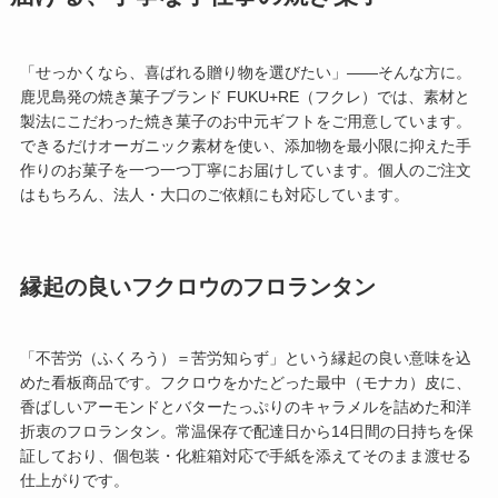
「せっかくなら、喜ばれる贈り物を選びたい」——そんな方に。
鹿児島発の焼き菓子ブランド FUKU+RE（フクレ）では、素材と
製法にこだわった焼き菓子のお中元ギフトをご用意しています。
できるだけオーガニック素材を使い、添加物を最小限に抑えた手
作りのお菓子を一つ一つ丁寧にお届けしています。個人のご注文
はもちろん、法人・大口のご依頼にも対応しています。
縁起の良いフクロウのフロランタン
「不苦労（ふくろう）＝苦労知らず」という縁起の良い意味を込
めた看板商品です。フクロウをかたどった最中（モナカ）皮に、
香ばしいアーモンドとバターたっぷりのキャラメルを詰めた和洋
折衷のフロランタン。常温保存で配達日から14日間の日持ちを保
証しており、個包装・化粧箱対応で手紙を添えてそのまま渡せる
仕上がりです。