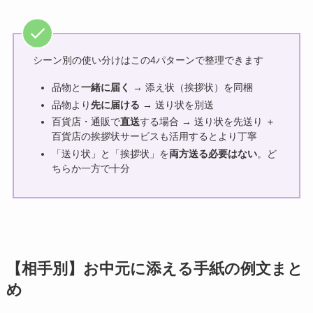
シーン別の使い分けはこの4パターンで整理できます
品物と
一緒に届く
→ 添え状（挨拶状）を同梱
品物より
先に届ける
→ 送り状を別送
百貨店・通販で
直送
する場合 → 送り状を先送り ＋
百貨店の挨拶状サービスも活用するとより丁寧
「送り状」と「挨拶状」を
両方送る必要はない
。ど
ちらか一方で十分
【相手別】お中元に添える手紙の例文まと
め