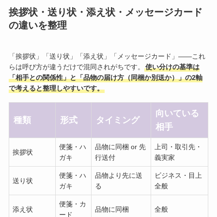
挨拶状・送り状・添え状・メッセージカード
の違いを整理
「挨拶状」「送り状」「添え状」「メッセージカード」——これ
らは呼び方が違うだけで混同されがちです。
使い分けの基準は
「相手との関係性」と「品物の届け方（同梱か別送か）」の2軸
で考えると整理しやすいです。
向いている
種類
形式
タイミング
相手
便箋・ハ
品物に同梱 or 先
上司・取引先・
挨拶状
ガキ
行送付
義実家
便箋・ハ
品物より先に送
ビジネス・目上
送り状
ガキ
る
全般
便箋・カ
添え状
品物に同梱
全般
ード