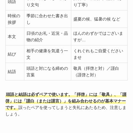
頭語
り文句
り丁寧）
時候の
季節に合わせた書き出
盛夏の候、猛暑の候 など
挨拶
し
日頃のお礼・近況・品
ほんのわずかではございま
本文
物の紹介
すが…
相手の健康を気遣う一
くれぐれもご自愛ください
結び
文
ませ
頭語と対になる締めの
敬具（拝啓と対）／謹白
結語
言葉
（謹啓と対）
頭語と結語は必ずペアで使います。「拝啓」には「敬具」、「謹
啓」には「謹白（または謹言）」を組み合わせるのが基本マナー
です。
誤ったペアを使ってしまうと失礼にあたるため、注意しま
しょう。