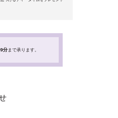
59分
まで承ります。
せ