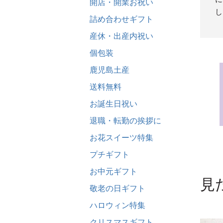
開店・開業お祝い
し
詰め合わせギフト
産休・出産内祝い
個包装
鹿児島土産
送料無料
お誕生日祝い
退職・転勤の挨拶に
お花スイーツ特集
プチギフト
お中元ギフト
見
敬老の日ギフト
ハロウィン特集
クリスマスギフト