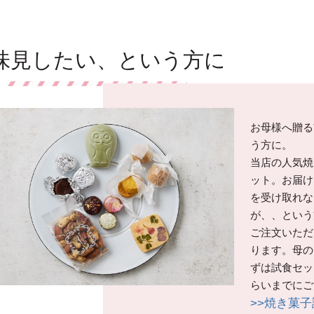
味見したい、という方に
お母様へ贈る
う方に。
当店の人気焼
ット。お届け
を受け取れな
が、、という
ご注文いただ
ります。母の
ずは試食セッ
らいまでにご
>>焼き菓