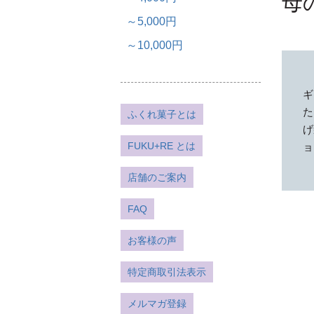
母
～5,000円
～10,000円
ギ
た
ふくれ菓子とは
げ
FUKU+RE とは
ョ
店舗のご案内
FAQ
お客様の声
特定商取引法表示
メルマガ登録