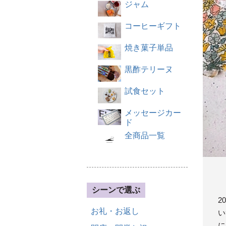
ジャム
コーヒーギフト
焼き菓子単品
黒酢テリーヌ
試食セット
メッセージカー
ド
全商品一覧
シーンで選ぶ
2
お礼・お返し
い
に