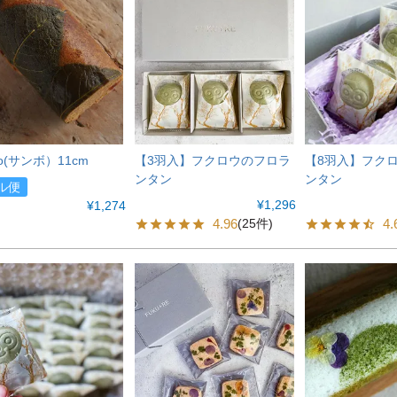
o(サンボ）11cm
【3羽入】フクロウのフロラ
【8羽入】フク
ンタン
ンタン
ル便
¥
1,296
¥
1,274
4.96
4.
(25件)