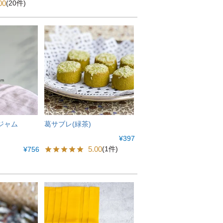
00
(20件)
ジャム
葛サブレ(緑茶)
¥
397
5.00
(1件)
¥
756