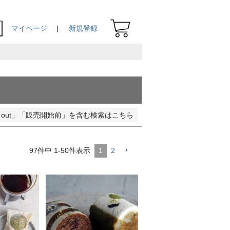
マイページ
新規登録
ld out」「販売開始前」を含む検索はこちら
97
件中
1
-
50
件表示
1
2