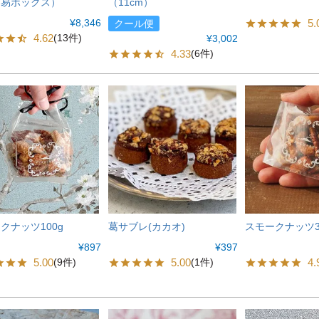
簡易ボックス）
（11cm）
¥
8,346
5.
クール便
4.62
(13件)
¥
3,002
4.33
(6件)
クナッツ100g
葛サブレ(カカオ)
スモークナッツ3
¥
897
¥
397
5.00
5.00
4.
(9件)
(1件)