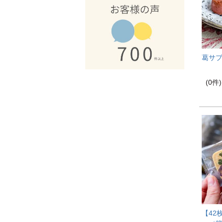
葛サブ
(0件)
【42