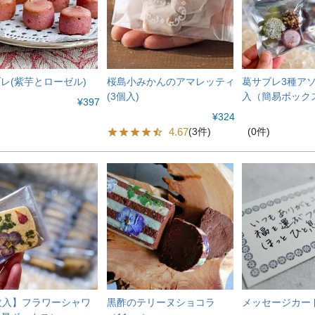
レ(紫芋とローゼル)
桜島小みかんのアマレッティ
葛サブレ3種アソ
(3個入)
入（簡易ボック
¥
397
¥
324
4.67
(0件)
(3件)
枚入】フラワーシャワ
黒酢のテリーヌショコラ
メッセージカー