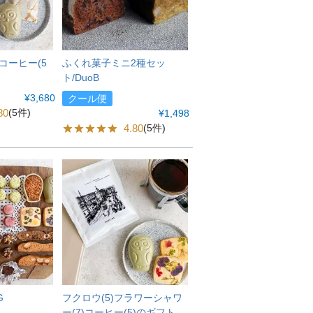
コーヒー(5
ふくれ菓子ミニ2種セッ
ト/DuoB
¥
3,680
クール便
80
(5件)
¥
1,498
4.80
(5件)
G
フクロウ(5)フラワーシャワ
ー(7)コーヒー(5)のギフト