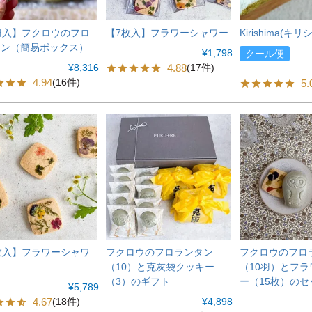
羽入】フクロウのフロ
【7枚入】フラワーシャワー
Kirishima(キリ
タン（簡易ボックス）
¥
1,798
クール便
¥
8,316
4.88
(17件)
4.94
(16件)
5.
枚入】フラワーシャワ
フクロウのフロランタン
フクロウのフロ
（10）と克灰袋クッキー
（10羽）とフ
（3）のギフト
ー（15枚）のセ
¥
5,789
4.67
¥
4,898
(18件)