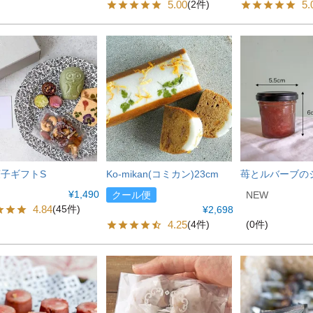
5.00
5.
(2件)
子ギフトS
Ko-mikan(コミカン)23cm
苺とルバーブの
¥
1,490
クール便
NEW
4.84
(45件)
¥
2,698
4.25
(0件)
(4件)