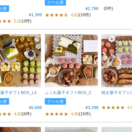
クール便
(0件)
ル便
¥
2,798
¥
1,399
4.63
(19件)
5.00
(3件)
菓子ギフトBOX_L4
ふくれ菓子ギフトBOX_C
焼き菓子ギフト
ル便
クール便
4.
¥
5,698
¥
3,298
4.83
4.80
(6件)
(15件)