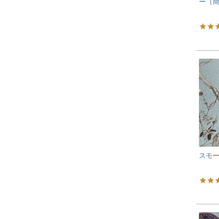
ー（
スモー