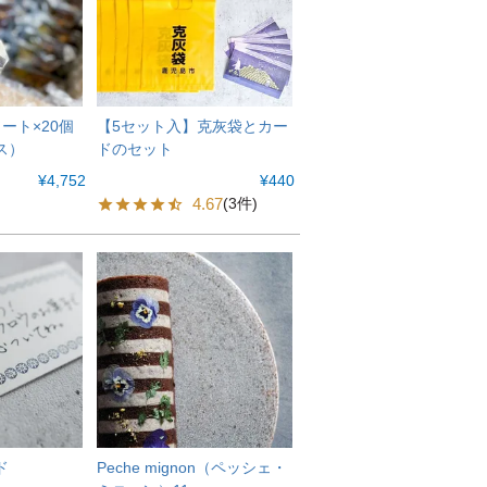
ート×20個
【5セット入】克灰袋とカー
ス）
ドのセット
¥
4,752
¥
440
4.67
(3件)
ド
Peche mignon（ペッシェ・