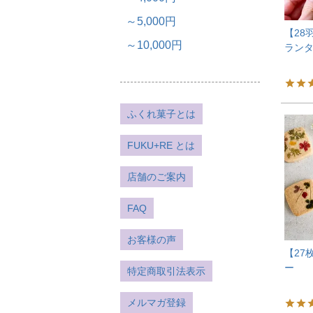
～5,000円
【28
～10,000円
ラン
ふくれ菓子とは
FUKU+RE とは
店舗のご案内
FAQ
お客様の声
【27
ー
特定商取引法表示
メルマガ登録