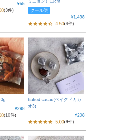
ミニョン）11cm
¥
55
00
(3件)
クール便
¥
1,498
4.50
(4件)
0g
Baked cacao(ベイクドカカ
オ3)
¥
298
90
¥
298
(10件)
5.00
(9件)