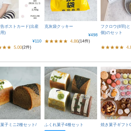
告ポストカード(出産
克灰袋クッキー
フクロウ(8羽)と
用)
個)のセット
¥
498
¥
110
4.86
(14件)
5.00
4.
(2件)
菓子ミニ2種セット/
ふくれ菓子4種セット
焼き菓子ギフト