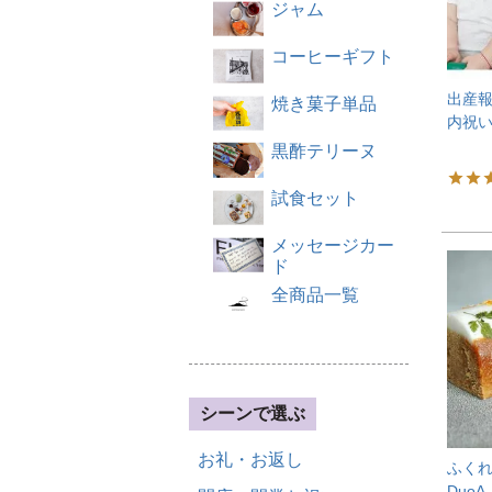
ジャム
コーヒーギフト
出産報
焼き菓子単品
内祝い
黒酢テリーヌ
試食セット
メッセージカー
ド
全商品一覧
シーンで選ぶ
お礼・お返し
ふくれ
DuoA