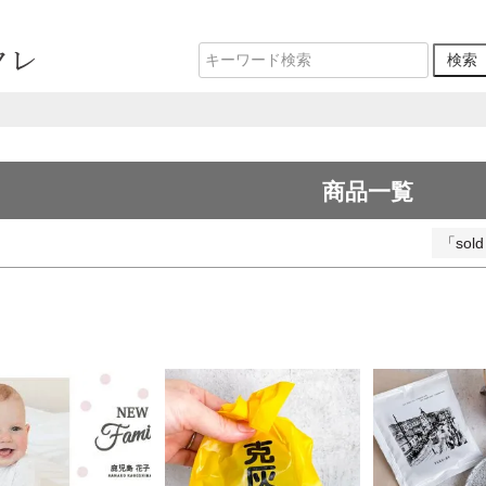
並び順
新着順
登録順
価格が安い順
価格が高い順
優先度順
レビュー順
キーワードヒット順
検索
商品一覧
「so