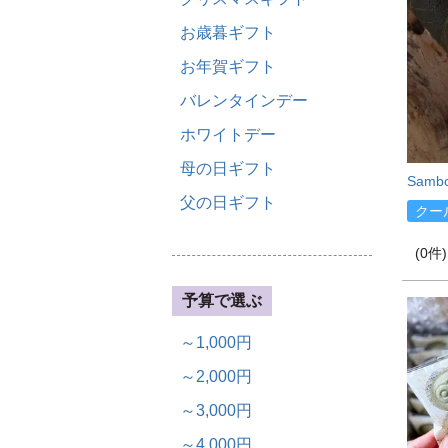
お歳暮ギフト
お年賀ギフト
バレンタインデー
ホワイトデー
母の日ギフト
Samb
父の日ギフト
クー
(0件)
予算で選ぶ
～1,000円
～2,000円
～3,000円
～4,000円