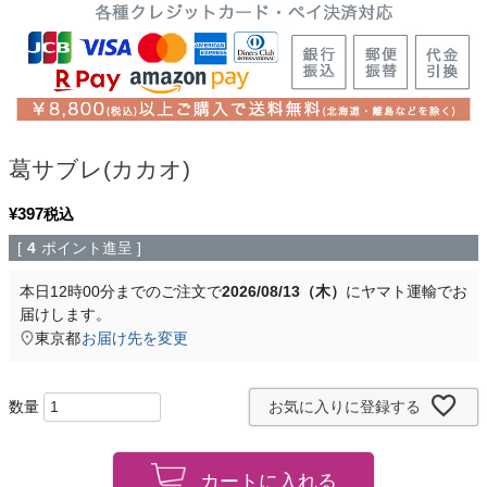
葛サブレ(カカオ)
¥
397
税込
[
4
ポイント進呈 ]
本日
12時00分
までのご注文で
2026/08/13（木）
に
ヤマト運輸
でお
届けします。
東京都
お届け先を変更
お気に入りに登録する
カートに入れる