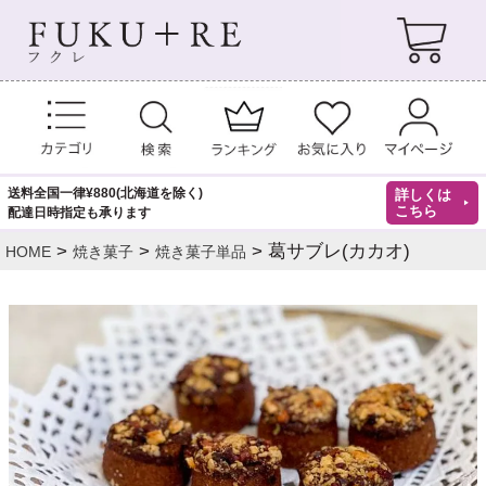
送料全国一律¥880(北海道を除く)
詳しくは
こちら
配達日時指定も承ります
葛サブレ(カカオ)
HOME
焼き菓子
焼き菓子単品