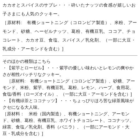
カカオとスパイスのサブレ・・・砕いたナッツの食感が嬉しいお
子さまにも人気のクッキー。
［原材料: 有機ショートニング（コロンビア製造）、米粉、アー
モンド、砂糖、ヘーゼルナッツ、葛粉、有機豆乳、ココア、チョ
コレート、カカオ豆、食塩、スパイス／乳化剤、（一部に大豆・
乳成分・アーモンドを含む）]
そのほかの種類はこちら
・【
紫芋とローゼル
】・・・紫芋の優しい味わいとレモンの爽やか
さが相性バッチリなクッキー。
［原材料: 有機ショートニング（コロンビア製造）、砂糖、アー
モンド、米粉、紫芋、有機豆乳、葛粉、レモン、ハーブ、食用花、
食塩/香料（ローズオイル）、（一部に大豆・アーモンドを含む）]
・【
有機緑茶とココナッツ
】・・・ちょっぴりほろ苦な緑茶風味が
クセになる大人味。
［原材料： 米粉（国内製造）、有機ショートニング、アーモン
ド、砂糖、葛粉、有機豆乳、ホワイトチョコレート、ココナッツ、
緑茶、食塩／乳化剤、香料（バニラ）、（一部にアーモンド・大
豆・乳成分を含む）]