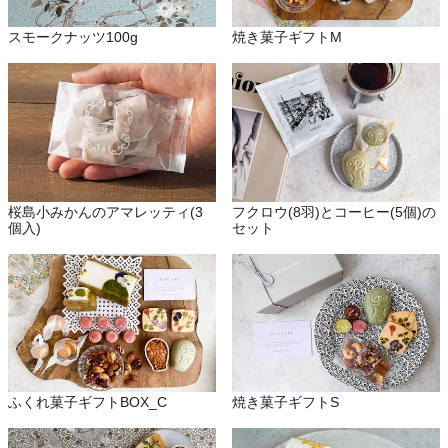
スモークナッツ100g
焼き菓子ギフトM
桜島小みかんのアマレッティ(3
フクロウ(8羽)とコーヒー(5個)の
個入)
セット
ふくれ菓子ギフトBOX_C
焼き菓子ギフトS