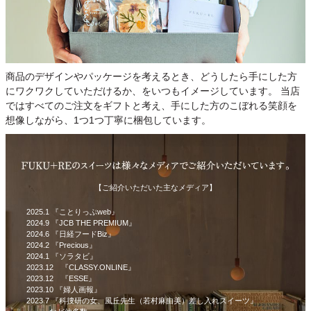
商品のデザインやパッケージを考えるとき、どうしたら手にした方
にワクワクしていただけるか、をいつもイメージしています。 当店
ではすべてのご注文をギフトと考え、手にした方のこぼれる笑顔を
想像しながら、1つ1つ丁寧に梱包しています。
【ご紹介いただいた主なメディア】
2025.1 『ことりっぷweb』
2024.9 『JCB THE PREMIUM』
2024.6 『日経フードBiz』
2024.2 『Precious』
2024.1 『ソラタビ』
2023.12 『CLASSY.ONLINE』
2023.12 『ESSE』
2023.10 『婦人画報』
2023.7 『科捜研の女、風丘先生（若村麻由美）差し入れスイーツ』