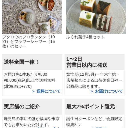
ふくれ菓子4種セット
フクロウのフロランタン（10
羽）とフラワーシャワー（15
枚）のセット
1〜2日
送料全国一律！
営業日以内に発送
お届け先1件あたり¥880
繁忙期(12月3月)・年末年始・
¥8,800(税込)以上で送料無料
店舗都合による出荷休業日や一
(北海道は+770)
部商品は除きます。
＞ 送料について
＞ お届けについて
実店舗のご紹介
最大7%ポイント還元
鹿児島の本店のほか福岡や東京
誕生日クーポンなど、会員限定
でもお求めいただけます。
特典8つ