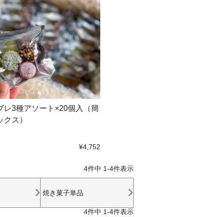
ブレ3種アソート×20個入（簡
ックス）
¥4,752
4
件中
1
-
4
件表示
焼き菓子単品
4
件中
1
-
4
件表示