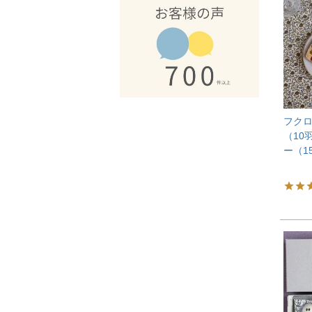
フク
（10
ー（1