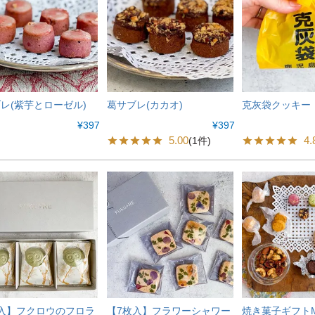
レ(紫芋とローゼル)
葛サブレ(カカオ)
克灰袋クッキー
¥
397
¥
397
5.00
4.
(1件)
入】フクロウのフロラ
【7枚入】フラワーシャワー
焼き菓子ギフト