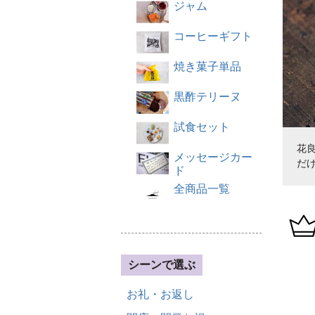
ジャム
コーヒーギフト
焼き菓子単品
黒酢テリーヌ
試食セット
花
メッセージカー
だ
ド
全商品一覧
シーンで選ぶ
お礼・お返し