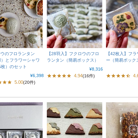
ロウのフロランタン
【28羽入】フクロウのフロ
【42枚入】フ
羽）とフラワーシャワ
ランタン（簡易ボックス）
ー（簡易ボック
5枚）のセット
¥
8,316
¥
6,398
4.94
4.
(16件)
5.00
(20件)