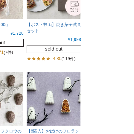
00g
【ポスト投函】焼き菓子試食
セット
¥
1,728
¥
1,998
out
sold out
71
(7件)
4.80
(119件)
コフクロウの
【8匹入】おばけのフロラン