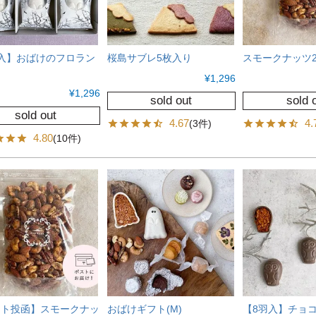
入】おばけのフロラン
桜島サブレ5枚入り
スモークナッツ2
¥
1,296
¥
1,296
sold out
sold 
sold out
4.67
4.
(3件)
4.80
(10件)
スト投函】スモークナッ
おばけギフト(M)
【8羽入】チョ