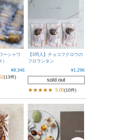
ラワーシャワ
【3羽入】チョコフクロウの
ス）
フロランタン
¥
8,346
¥
1,296
62
(13件)
sold out
5.00
(10件)