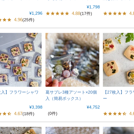
ン
¥
1,798
¥
1,296
4.88
4.
(17件)
4.96
(25件)
枚入】フラワーシャワ
葛サブレ3種アソート×20個
【27枚入】フ
入（簡易ボックス）
ー
¥
3,398
¥
4,752
4.67
(0件)
4.
(18件)