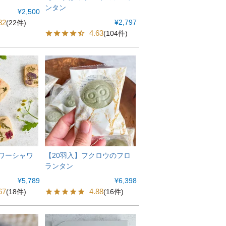
ンタン
¥
2,500
82
¥
2,797
(22件)
4.63
(104件)
ラワーシャワ
【20羽入】フクロウのフロ
ランタン
¥
5,789
¥
6,398
67
4.88
(18件)
(16件)