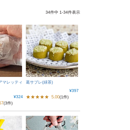
34
件中
1
-
34
件表示
アマレッティ
葛サブレ(緑茶)
¥
397
¥
324
5.00
(1件)
67
(3件)