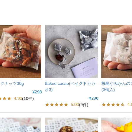
クナッツ30g
Baked cacao(ベイクドカカ
桜島小みかんの
オ3)
(3個入)
¥
298
4.90
¥
298
(10件)
5.00
4.
(9件)