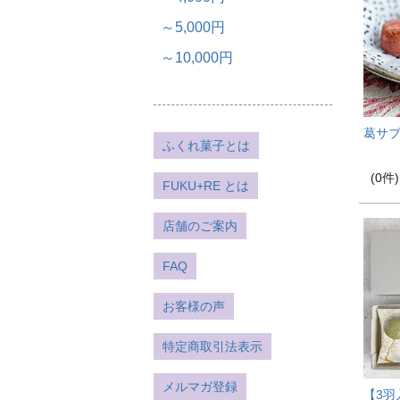
～5,000円
～10,000円
葛サブ
ふくれ菓子とは
(0件)
FUKU+RE とは
店舗のご案内
FAQ
お客様の声
特定商取引法表示
メルマガ登録
【3羽