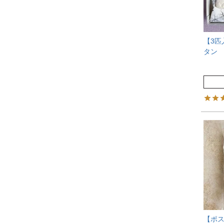
【3匹
タン
【ポ