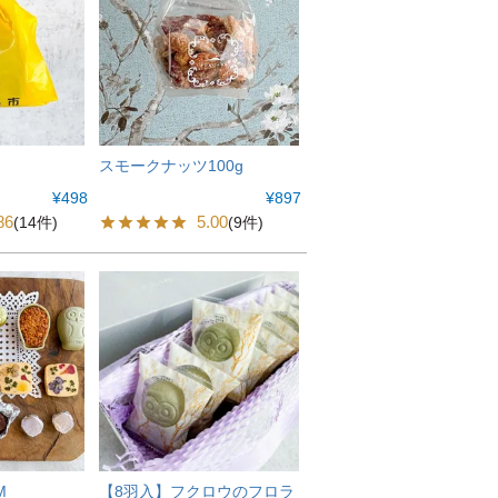
スモークナッツ100g
¥
498
¥
897
86
5.00
(14件)
(9件)
M
【8羽入】フクロウのフロラ