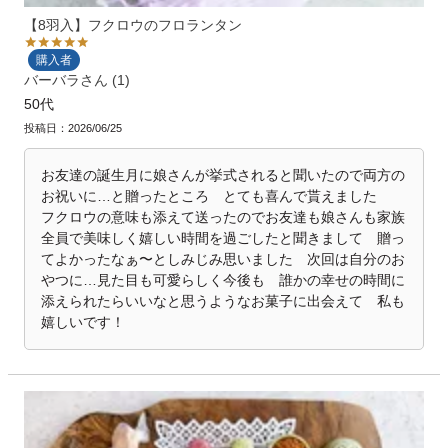
【8羽入】フクロウのフロランタン
購入者
バーバラ
1
50代
投稿日
2026/06/25
お友達の誕生月に娘さんが挙式されると聞いたので両方の
お祝いに…と贈ったところ　とても喜んで貰えました

フクロウの意味も添えて送ったのでお友達も娘さんも家族
全員で美味しく嬉しい時間を過ごしたと聞きまして　贈っ
てよかったなぁ〜としみじみ思いました　次回は自分のお
やつに…見た目も可愛らしく今後も　誰かの幸せの時間に
添えられたらいいなと思うようなお菓子に出会えて　私も
嬉しいです！