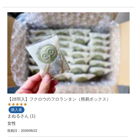
【28羽入】フクロウのフロランタン（簡易ボックス）
購入者
まぬる
1
女性
投稿日
2026/06/22