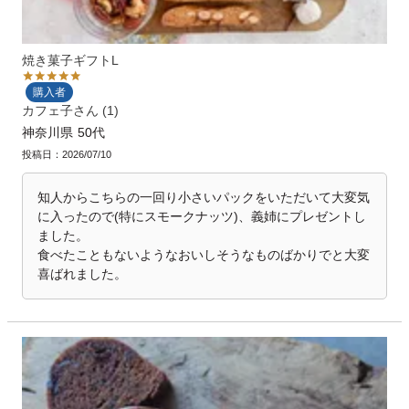
焼き菓子ギフトL
購入者
カフェ子
1
神奈川県
50代
投稿日
2026/07/10
知人からこちらの一回り小さいパックをいただいて大変気
に入ったので(特にスモークナッツ)、義姉にプレゼントし
ました。

食べたこともないようなおいしそうなものばかりでと大変
喜ばれました。