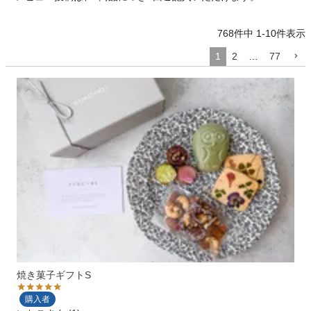
768
件中
1
-
10
件表示
1
2
…
77
焼き菓子ギフトS
購入者