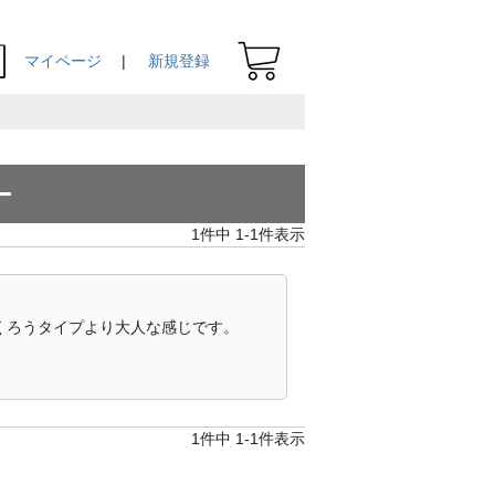
マイページ
新規登録
ー
1
件中
1
-
1
件表示
1
件中
1
-
1
件表示