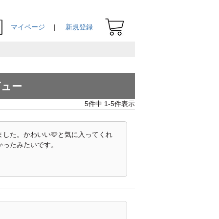
マイページ
新規登録
ビュー
5
件中
1
-
5
件表示
した。かわいい🩷と気に入ってくれ
かったみたいです。