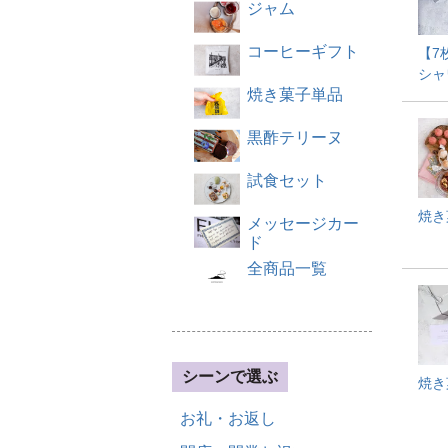
ジャム
コーヒーギフト
【7
シャ
焼き菓子単品
黒酢テリーヌ
試食セット
焼き
メッセージカー
ド
全商品一覧
シーンで選ぶ
焼き
お礼・お返し