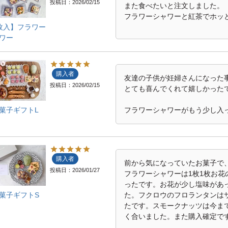
投稿日
2026/02/15
また食べたいと注文しました。

フラワーシャワーと紅茶でホッ
枚入】フラワー
ワー
購入者
友達の子供が妊婦さんになった事
投稿日
2026/02/15
とても喜んでくれて嬉しかったで
フラワーシャワーがもう少し入
菓子ギフトL
購入者
前から気になっていたお菓子で、
投稿日
2026/01/27
フラワーシャワーは1枚1枚お
ったです。お花が少し塩味があ
た。フクロウのフロランタンは
菓子ギフトS
たです。スモークナッツは今ま
く合いました。また購入確定です