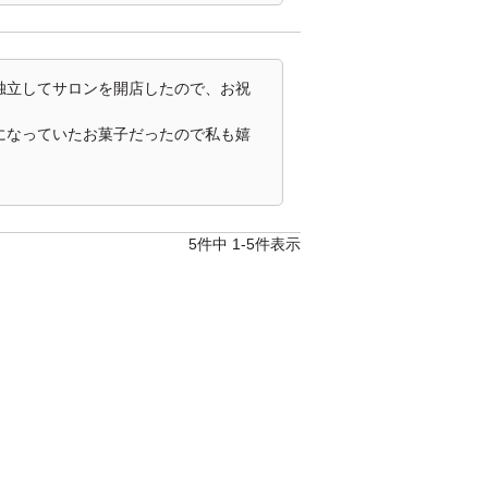
独立してサロンを開店したので、お祝


になっていたお菓子だったので私も嬉
5
件中
1
-
5
件表示