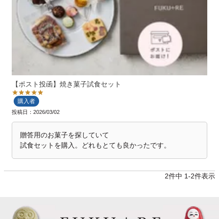
【ポスト投函】焼き菓子試食セット
購入者
投稿日
2026/03/02
贈答用のお菓子を探していて

試食セットを購入。どれもとても良かったです。
2
件中
1
-
2
件表示