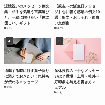
退院祝いのメッセージ例文
【親友への誕生日メッセー
集｜相手を気遣う言葉選び
ジ】心に響く感動の例文10
と、一緒に贈りたい「体に
選！短文・おしゃれ・面白
優しい」ギフト
い文例集
お礼
誕生日
退職する時に渡す菓子折り
産休挨拶の上手なメッセー
に添えておきたい！気持ち
ジは？職場・上司・社外へ
が伝わるメッセージ
好印象を与える書き方マニ
ュアル
退職
お礼