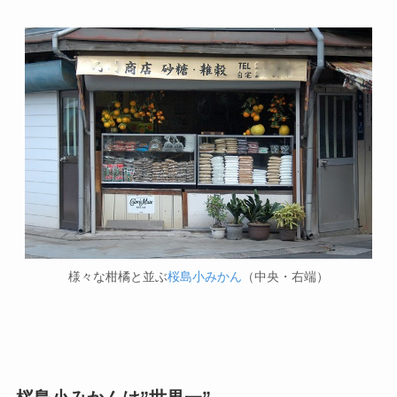
様々な柑橘と並ぶ
桜島小みかん
（中央・右端）