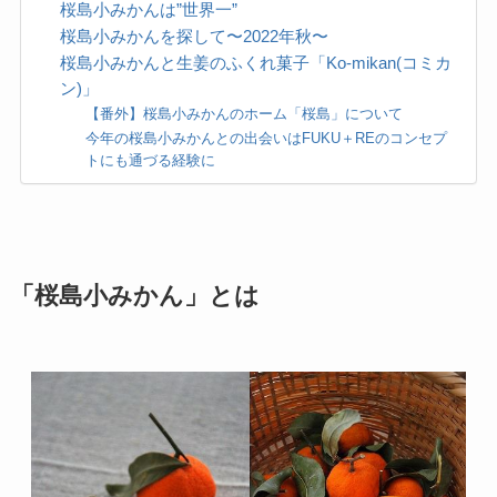
桜島小みかんは”世界一”
桜島小みかんを探して〜2022年秋〜
桜島小みかんと生姜のふくれ菓子「Ko-mikan(コミカ
ン)」
【番外】桜島小みかんのホーム「桜島」について
今年の桜島小みかんとの出会いはFUKU＋REのコンセプ
トにも通づる経験に
「桜島小みかん」とは