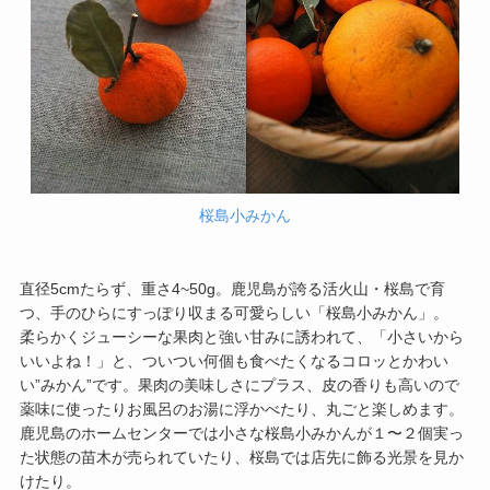
桜島小みかん
直径5cmたらず、重さ4~50g。鹿児島が誇る活火山・桜島で育
つ、手のひらにすっぽり収まる可愛らしい「桜島小みかん」。
柔らかくジューシーな果肉と強い甘みに誘われて、「小さいから
いいよね！」と、ついつい何個も食べたくなるコロッとかわい
い”みかん”です。果肉の美味しさにプラス、皮の香りも高いので
薬味に使ったりお風呂のお湯に浮かべたり、丸ごと楽しめます。
鹿児島のホームセンターでは小さな桜島小みかんが１〜２個実っ
た状態の苗木が売られていたり、桜島では店先に飾る光景を見か
けたり。