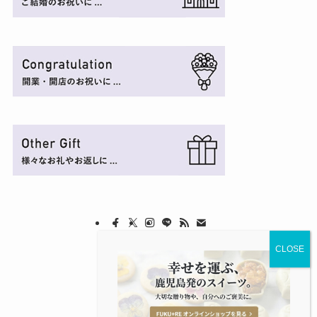
©
FUKU+RE.