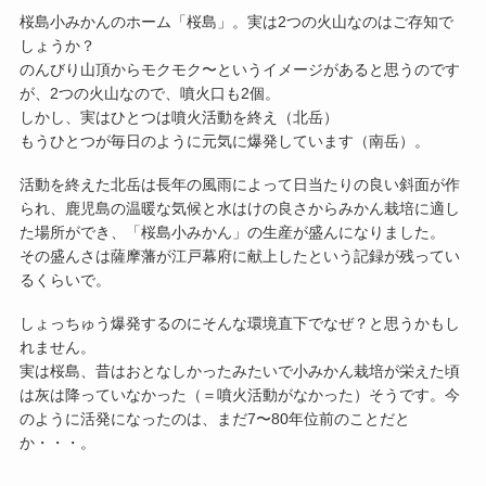
桜島小みかんのホーム「桜島」。実は2つの火山なのはご存知で
しょうか？
のんびり山頂からモクモク〜というイメージがあると思うのです
が、2つの火山なので、噴火口も2個。
しかし、実はひとつは噴火活動を終え（北岳）
もうひとつが毎日のように元気に爆発しています（南岳）。
活動を終えた北岳は長年の風雨によって日当たりの良い斜面が作
られ、鹿児島の温暖な気候と水はけの良さからみかん栽培に適し
た場所ができ、「桜島小みかん」の生産が盛んになりました。
その盛んさは薩摩藩が江戸幕府に献上したという記録が残ってい
るくらいで。
しょっちゅう爆発するのにそんな環境直下でなぜ？と思うかもし
れません。
実は桜島、昔はおとなしかったみたいで小みかん栽培が栄えた頃
は灰は降っていなかった（＝噴火活動がなかった）そうです。今
のように活発になったのは、まだ7〜80年位前のことだと
か・・・。