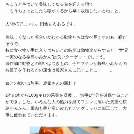
ちょうど色づいて美味しくなる旬を迎える頃で
「もうちょっとしたら猿がくるから早く収穫しないとね」と。
人間VSアニマル。田舎あるあるです。
美味しくなった頃合いがわかる動物たちは食べ尽くすのも一瞬だ
そうで。
特に食べ物が手に入りづらいこの時期は動物達からすると、“世界
一実のなる桜島小みかん”は良いターゲットでしょう。
農作物に動物との戦いはつきもの。今年フクレが桜島小みかんの
お菓子を作れるかの運命は農家さんに託すことに・・・。
猿との戦いは無事、農家さんの勝利！
2本の木から100gキロの果実を収穫し、無事1年分を確保すること
ができました。いろんな人の協力を経てフクレに届いた貴重な桜
島小みかん。果肉も香り高い皮も丸ごとグラッセに加工して、大
事に使わせていただきます。