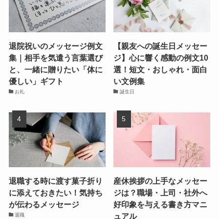
退院祝いのメッセージ例文
【親友への誕生日メッセー
集｜相手を気遣う言葉選び
ジ】心に響く感動の例文10
と、一緒に贈りたい「体に
選！短文・おしゃれ・面白
優しい」ギフト
い文例集
お礼
誕生日
退職する時に渡す菓子折り
産休挨拶の上手なメッセー
に添えておきたい！気持ち
ジは？職場・上司・社外へ
が伝わるメッセージ
好印象を与える書き方マニ
ュアル
退職