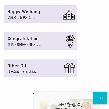
©
FUKU+RE.