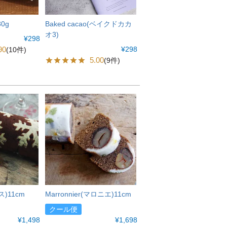
0g
Baked cacao(ベイクドカカ
オ3)
¥
298
90
¥
298
(10件)
5.00
(9件)
ス)11cm
Marronnier(マロニエ)11cm
クール便
¥
1,498
¥
1,698