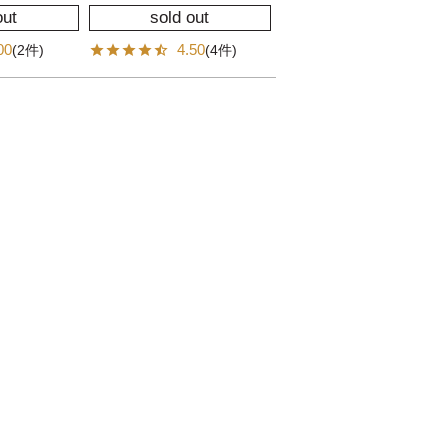
out
sold out
00
4.50
(2件)
(4件)