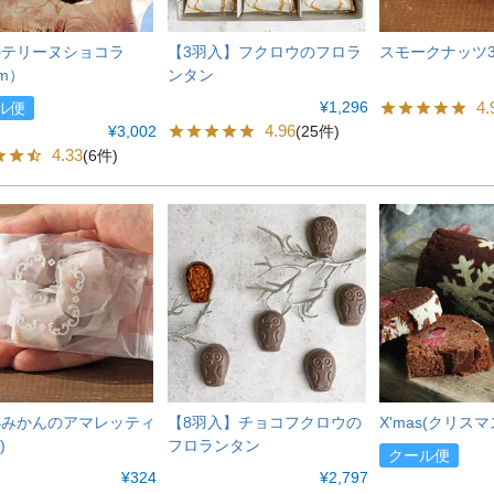
のテリーヌショコラ
【3羽入】フクロウのフロラ
スモークナッツ3
cm）
ンタン
¥
1,296
4.
ル便
4.96
(25件)
¥
3,002
4.33
(6件)
小みかんのアマレッティ
【8羽入】チョコフクロウの
X'mas(クリスマ
)
フロランタン
クール便
¥
324
¥
2,797