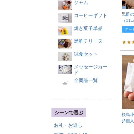
ジャム
黒酢
コーヒーギフト
（11
焼き菓子単品
クー
黒酢テリーヌ
試食セット
メッセージカー
ド
全商品一覧
シーンで選ぶ
桜島
(3個入
お礼・お返し