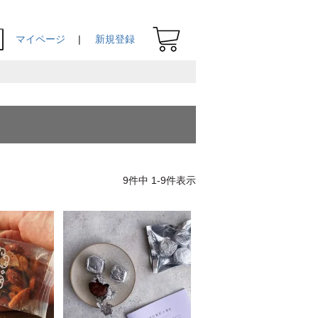
マイページ
新規登録
9
件中
1
-
9
件表示