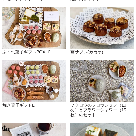
ふくれ菓子ギフトBOX_C
葛サブレ(カカオ)
焼き菓子ギフトL
フクロウのフロランタン（10
羽）とフラワーシャワー（15
枚）のセット