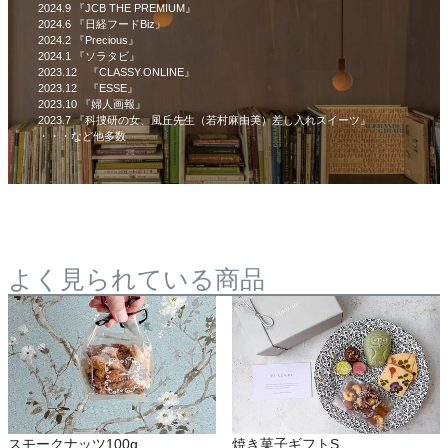
2024.9 『JCB THE PREMIUM』
2024.6 『日経フードBiz』
2024.2 『Precious』
2024.1 『ソラタビ』
2023.12 『CLASSY.ONLINE』
2023.12 『ESSE』
2023.10 『婦人画報』
2023.7 『科捜研の女、風丘先生（若村麻由美）差し入れスイーツ』
・・・など他多数
よく見られている商品
スモークナッツ100g
焼き菓子ギフトS