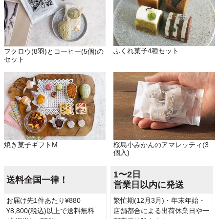
ふくれ菓子4種セット
フクロウ(8羽)とコーヒー(5個)の
セット
焼き菓子ギフトM
桜島小みかんのアマレッティ(3
個入)
1〜2日
送料全国一律！
営業日以内に発送
お届け先1件あたり¥880
繁忙期(12月3月)・年末年始・
¥8,800(税込)以上で送料無料
店舗都合による出荷休業日や一