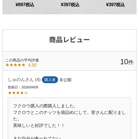
¥
897
¥
397
¥
397
税込
税込
税込
10
4.90
しゅのん
4
購入者
非公開
投稿日
2026/04/09
フクロウ購入の際購入しました。

フクロウとこのナッツを袋詰めにして、皆さんに配りまし
た。

美味しいと好評でした！！

まだ自分が食べれてない、、
