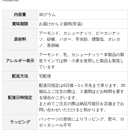
内容量
30グラム
賞味期限
お届けから２週間(常温)
アーモンド、カシューナッツ、ピーカンナッ
原材料
ツ、砂糖、バター、芋水飴、燻製塩、オレガ
ノ、黒胡椒
アーモンド、乳、カシューナッツ＊本製品の製
アレルギー表示
造ラインでは卵・小麦を使用した製品も製造し
ています
配送方法
宅配便
配達日指定は6日後～1ヶ月先まで承ります。20
個以上ご注文の際は、２週間ほどお時間を要す
配達日時指定
る場合がございます。
まとめてご注文の際は納品可能日を店舗までお
問い合わせいただけると助かります。
パッケージの形状によりラッピング、熨斗、ロ
ラッピング
ゼッタシール不可