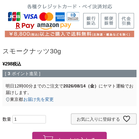
スモークナッツ30g
¥
298
税込
[
3
ポイント進呈 ]
明日
12時00分
までのご注文で
2026/08/14（金）
に
ヤマト運輸
でお
届けします。
東京都
お届け先を変更
お気に入りに登録する