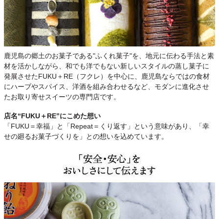
鹿児島の郷土のお菓子である"ふくれ菓子"を、地元に伝わる手法と素
材を活かしながら、和でも洋でもない新しいスタイルの蒸し菓子に
発展させたFUKU＋RE（フクレ）を中心に、鹿児島ならではの食材
にハーブやスパイス、洋酒を組み合わせるなど、モダンに進化させ
たお取り寄せスイーツの専門店です。
店名“FUKU＋RE”にこめた想い
「FUKU＝幸福」と「Repeat＝くり返す」という意味があり、「幸
せの廻るお菓子づくりを」との想いを込めています。