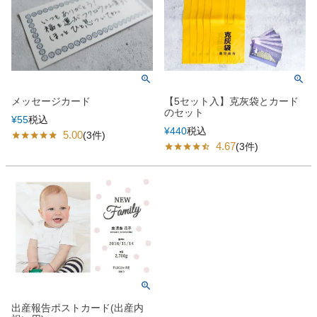
メッセージカード
【5セット入】克灰袋とカード
のセット
¥
55
税込
¥
440
税込
5.00
(3件)
4.67
(3件)
出産報告ポストカード(出産内