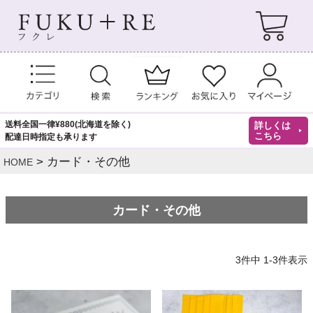
送料全国一律¥880(北海道を除く)
詳しくは
こちら
配達日時指定も承ります
カード・その他
HOME
カード・その他
3
件中
1
-
3
件表示