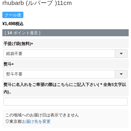
rhubarb (ルバーブ )11cm
クール便
¥
1,498
税込
[
14
ポイント進呈 ]
手提げ袋(無料)
(
必
須
熨斗
)
(
必
須
熨斗に名入れをご希望の際はこちらにご記入下さい(＊全角5文字以
)
内)。
この地域へのお届け日は表示できません
東京都
お届け先を変更