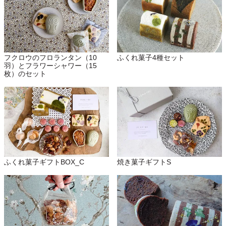
ふくれ菓子4種セット
フクロウのフロランタン（10
羽）とフラワーシャワー（15
枚）のセット
ふくれ菓子ギフトBOX_C
焼き菓子ギフトS