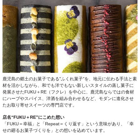
鹿児島の郷土のお菓子である"ふくれ菓子"を、地元に伝わる手法と素
材を活かしながら、和でも洋でもない新しいスタイルの蒸し菓子に
発展させたFUKU＋RE（フクレ）を中心に、鹿児島ならではの食材
にハーブやスパイス、洋酒を組み合わせるなど、モダンに進化させ
たお取り寄せスイーツの専門店です。
店名“FUKU＋RE”にこめた想い
「FUKU＝幸福」と「Repeat＝くり返す」という意味があり、「幸
せの廻るお菓子づくりを」との想いを込めています。