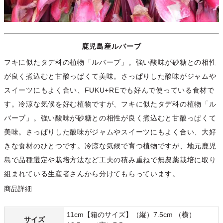
鹿児島産ルバーブ
フキに似たタデ科の植物「ルバーブ」。強い酸味が砂糖との相性
が良く煮込むと甘酸っぱくて美味。さっぱりした酸味がジャムや
スイーツにもよく合い、FUKU+REでも好んで使っている食材で
す。冷涼な気候を好む植物ですが、フキに似たタデ科の植物「ル
バーブ」。強い酸味が砂糖との相性が良く煮込むと甘酸っぱくて
美味。さっぱりした酸味がジャムやスイーツにもよく合い、大好
きな食材のひとつです。冷涼な気候で育つ植物ですが、地元鹿児
島で品種選定や栽培方法など工夫の積み重ねで無農薬栽培に取り
組まれている生産者さんから分けてもらっています。
商品詳細
11cm【箱のサイズ】（縦）7.5cm （横）
サイズ