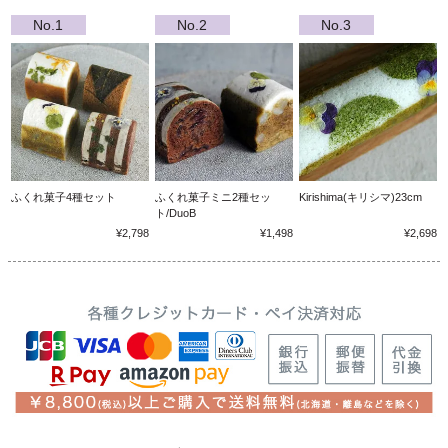
ふくれ菓子4種セット
ふくれ菓子ミニ2種セッ
Kirishima(キリシマ)23cm
ト/DuoB
¥2,798
¥1,498
¥2,698