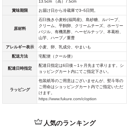
13.5cm （高）7.5cm
賞味期限
お届け日から冷蔵庫で3~5日間。
石臼挽き小麦粉(福岡産)、島砂糖、ルバーブ、
クリーム、平飼卵、クリームチーズ、ホーリー
原材料
バジル、有機黒酢、ヘーゼルナッツ、本葛粉、
山芋、ハーブ／重曹
アレルギー表示
小麦、卵、乳成分、やまいも
配送方法
宅配便（クール便）
配達日指定は6日後～1ヶ月先まで承ります。シ
配達日時指定
ョッピングカート内にてご指定下さい。
包装紙等のご用意はございませんが、熨斗等の
ご用命はショッピングカート内でご指定いただ
ラッピング
けます。
https://www.fukure.com/c/option
人気のランキング