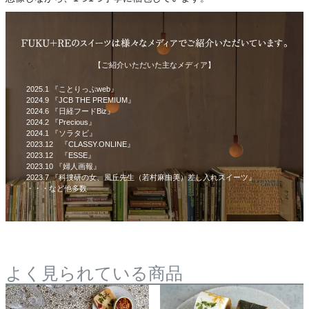
【ご紹介いただいた主なメディア】
2025.1 『ことりっぷweb』
2024.9 『JCB THE PREMIUM』
2024.6 『日経フードBiz』
2024.2 『Precious』
2024.1 『ソラタビ』
2023.12 『CLASSY.ONLINE』
2023.12 『ESSE』
2023.10 『婦人画報』
2023.7 『科捜研の女、風丘先生（若村麻由美）差し入れスイーツ』
・・・など他多数
よく見られている商品