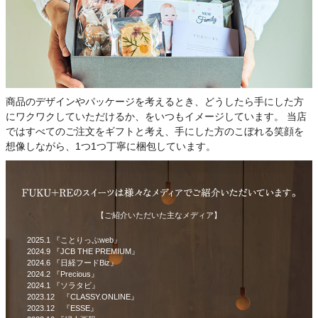
商品のデザインやパッケージを考えるとき、どうしたら手にした方
にワクワクしていただけるか、をいつもイメージしています。 当店
ではすべてのご注文をギフトと考え、手にした方のこぼれる笑顔を
想像しながら、1つ1つ丁寧に梱包しています。
【ご紹介いただいた主なメディア】
2025.1 『ことりっぷweb』
2024.9 『JCB THE PREMIUM』
2024.6 『日経フードBiz』
2024.2 『Precious』
2024.1 『ソラタビ』
2023.12 『CLASSY.ONLINE』
2023.12 『ESSE』