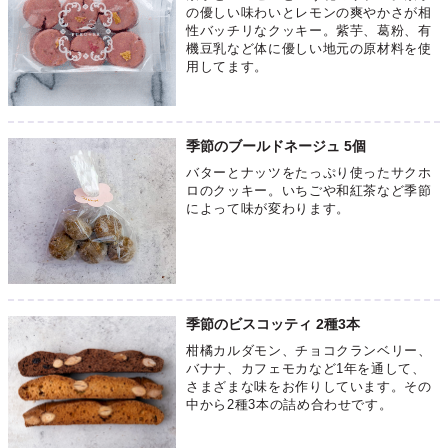
の優しい味わいとレモンの爽やかさが相
性バッチリなクッキー。紫芋、葛粉、有
機豆乳など体に優しい地元の原材料を使
用してます。
季節のブールドネージュ 5個
バターとナッツをたっぷり使ったサクホ
ロのクッキー。いちごや和紅茶など季節
によって味が変わります。
季節のビスコッティ 2種3本
柑橘カルダモン、チョコクランベリー、
バナナ、カフェモカなど1年を通して、
さまざまな味をお作りしています。その
中から2種3本の詰め合わせです。