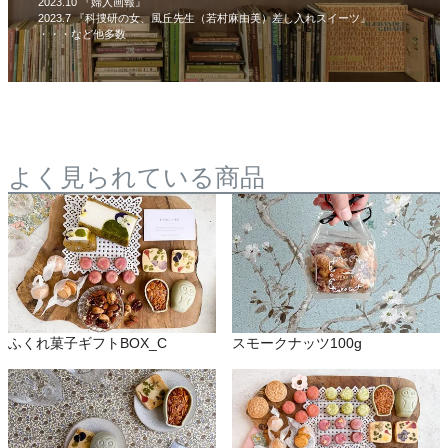
2023.10 『婦人画報』
2023.7 『科捜研の女、風丘先生（若村麻由美）差し入れスイーツ』
・・・など他多数
よく見られている商品
ふくれ菓子ギフトBOX_C
スモークナッツ100g