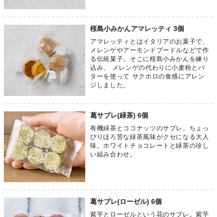
桜島小みかんアマレッティ 3個
アマレッティとはイタリアのお菓子で、
メレンゲやアーモンドプードルなどで作
る伝統菓子。そこに桜島小みかんを練り
込み、 メレンゲの代わりに小麦粉とバ
ターを使って サクホロの食感にアレン
ジしました。
葛サブレ(緑茶) 6個
有機緑茶とココナッツのサブレ。ちょっ
ぴりほろ苦な緑茶風味がクセになる大人
味。ホワイトチョコレートと緑茶の珍し
い組み合わせ。
葛サブレ(ローゼル) 6個
紫芋とローゼルという花のサブレ。紫芋