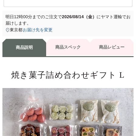
明日
12時00分
までのご注文で
2026/08/14（金）
に
ヤマト運輸
でお
届けします。
東京都
お届け先を変更
商品スペック
商品レビュー
商品説明
焼き菓子詰め合わせギフト L