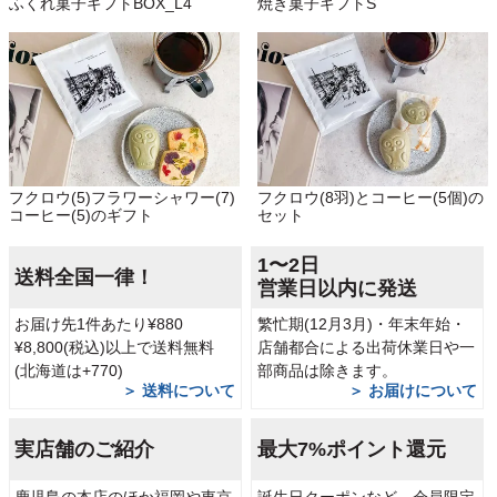
ふくれ菓子ギフトBOX_L4
焼き菓子ギフトS
フクロウ(5)フラワーシャワー(7)
フクロウ(8羽)とコーヒー(5個)の
コーヒー(5)のギフト
セット
1〜2日
送料全国一律！
営業日以内に発送
お届け先1件あたり¥880
繁忙期(12月3月)・年末年始・
¥8,800(税込)以上で送料無料
店舗都合による出荷休業日や一
(北海道は+770)
部商品は除きます。
＞ 送料について
＞ お届けについて
実店舗のご紹介
最大7%ポイント還元
鹿児島の本店のほか福岡や東京
誕生日クーポンなど、会員限定