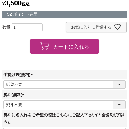
3,500
¥
税込
[
32
ポイント進呈 ]
お気に入りに登録する
カートに入れる
手提げ袋(無料)
(
必
須
熨斗(無料)
)
(
必
須
熨斗に名入れをご希望の際はこちらにご記入下さい(＊全角5文字以
)
内)。