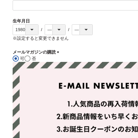
(
必
須
生年月日
)
※設定すると変更できません
メールマガジンの購読
可
否
(
必
須
)