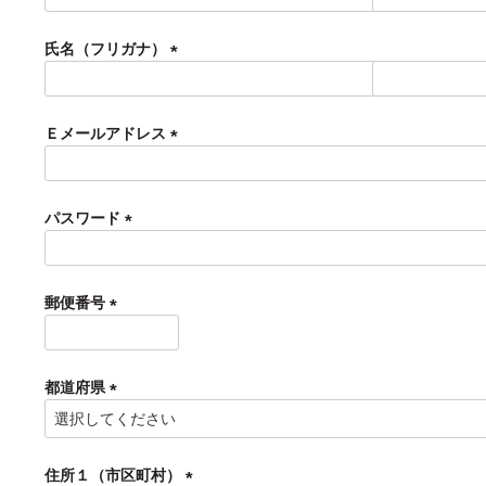
必
須
氏名（フリガナ）
)
(
必
須
Ｅメールアドレス
)
(
必
須
パスワード
)
(
必
須
郵便番号
)
(
必
須
都道府県
)
(
必
須
住所１（市区町村）
)