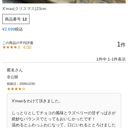
X'mas(クリスマス)23cm
商品番号
12
¥
2,698
税込
1
4.00
1
件中
1
-
1
件表示
匿名
非公開
投稿日
2009/12/30
X'masをわけて頂きました。

しっとりとしてチョコの風味とラズベリーの甘ずっぱさが
絶妙なバランスでとってもおいしかったです！

温めるとふわっふわになって、口にいれるととろけました