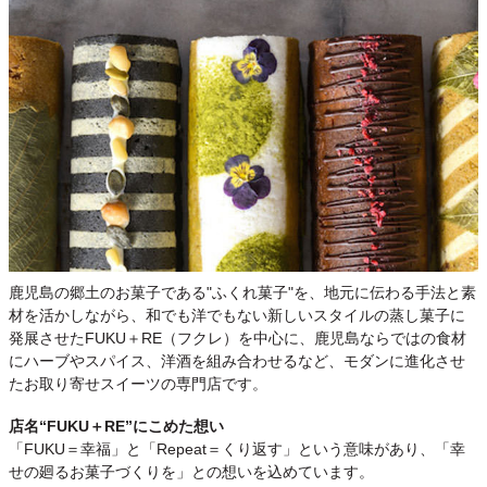
鹿児島の郷土のお菓子である"ふくれ菓子"を、地元に伝わる手法と素
材を活かしながら、和でも洋でもない新しいスタイルの蒸し菓子に
発展させたFUKU＋RE（フクレ）を中心に、鹿児島ならではの食材
にハーブやスパイス、洋酒を組み合わせるなど、モダンに進化させ
たお取り寄せスイーツの専門店です。
店名“FUKU＋RE”にこめた想い
「FUKU＝幸福」と「Repeat＝くり返す」という意味があり、「幸
せの廻るお菓子づくりを」との想いを込めています。