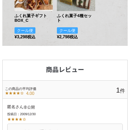
ふくれ菓子ギフト
ふくれ菓子4種セッ
BOX_C
ト
クール便
クール便
¥
3,298
¥
2,798
税込
税込
1
4.00
匿名
非公開
投稿日
2009/12/30