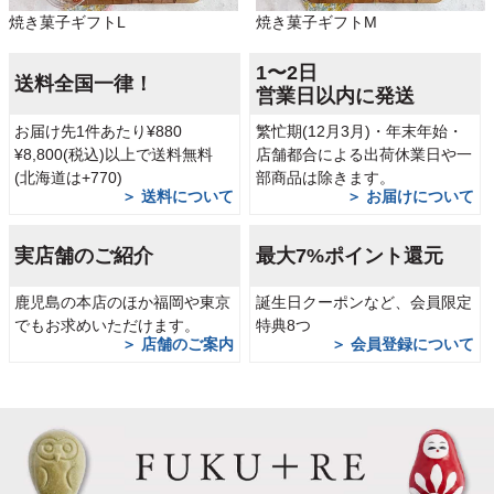
焼き菓子ギフトL
焼き菓子ギフトM
1〜2日
送料全国一律！
営業日以内に発送
お届け先1件あたり¥880
繁忙期(12月3月)・年末年始・
¥8,800(税込)以上で送料無料
店舗都合による出荷休業日や一
(北海道は+770)
部商品は除きます。
＞ 送料について
＞ お届けについて
実店舗のご紹介
最大7%ポイント還元
鹿児島の本店のほか福岡や東京
誕生日クーポンなど、会員限定
でもお求めいただけます。
特典8つ
＞ 店舗のご案内
＞ 会員登録について