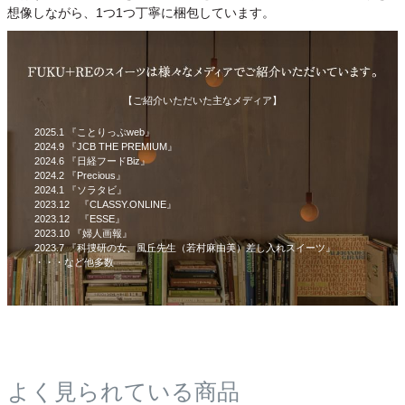
想像しながら、1つ1つ丁寧に梱包しています。
【ご紹介いただいた主なメディア】
2025.1 『ことりっぷweb』
2024.9 『JCB THE PREMIUM』
2024.6 『日経フードBiz』
2024.2 『Precious』
2024.1 『ソラタビ』
2023.12 『CLASSY.ONLINE』
2023.12 『ESSE』
2023.10 『婦人画報』
2023.7 『科捜研の女、風丘先生（若村麻由美）差し入れスイーツ』
・・・など他多数
よく見られている商品