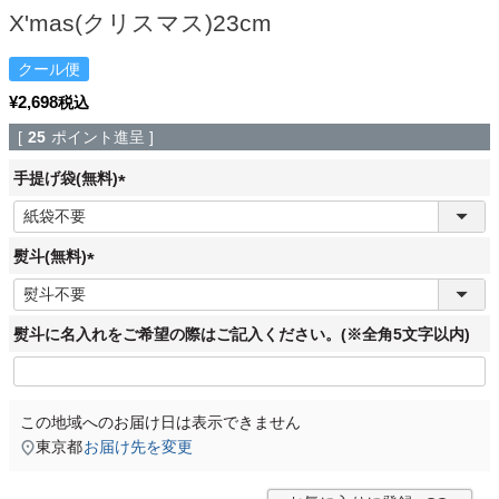
X'mas(クリスマス)23cm
クール便
¥
2,698
税込
[
25
ポイント進呈 ]
手提げ袋(無料)
(
必
須
熨斗(無料)
)
(
必
須
熨斗に名入れをご希望の際はご記入ください。(※全角5文字以内)
)
この地域へのお届け日は表示できません
東京都
お届け先を変更