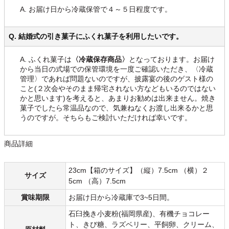
A. お届け日から冷蔵保管で４～５日程度です。
Q. 結婚式の引き菓子にふくれ菓子を利用したいです。
A. ふくれ菓子は
〈冷蔵保存商品〉
となっております。お届け
から当日の式場での保管環境を一度ご確認いただき、〈冷蔵
管理〉であれば問題ないのですが、披露宴の後のゲスト様の
こと(２次会やそのまま帰宅されない方などもいるのではない
かと思います)を考えると、あまりお勧めは出来ません。焼き
菓子でしたら常温品なので、気兼ねなくお渡し出来るかと思
うのですが。そちらもご検討いただければ幸いです。
商品詳細
23cm【箱のサイズ】（縦）7.5cm （横）２
サイズ
5cm （高）7.5cm
賞味期限
お届け日から冷蔵庫で3~5日間。
石臼挽き小麦粉(福岡県産)、有機チョコレー
ト、きび糖、ラズベリー、平飼卵、クリーム、