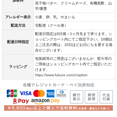
原材料
高千穂バター、クリームチーズ、有機黒酢、山
芋/重曹
アレルギー表示
小麦、卵、乳、やまいも
配送方法
宅配便（クール便）
配達日指定は6日後～1ヶ月先まで承ります。シ
ョッピングカート内にてご指定下さい。10個以
配達日時指定
上ご注文の際は、10日ほどお日にちを要する場
合がございます。
包装紙等のご用意はございませんが、熨斗等の
ご用命はショッピングカート内でご指定いただ
ラッピング
けます。
https://www.fukure.com/c/option