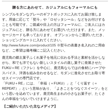
贈る方にあわせて、カジュアルにもフォーマルにも
シンプルモダンなグレーのギフトボックスに入れてお届け致しま
す。用途に応じて「熨斗」や「ロゼッタシール」などをお付けする
ことも可能です。ご親戚や目上の方はフォーマルに、ご友人にはカ
ジュアルにと、贈る方にあわせてお選びいただけます。また、メッ
セージカードも承っております。 オプションからご選択いただき、
ショッピングカートに入れてください。
http://www.fukure.com/product/105
※熨斗の表書き名入れのご用命
など、ご希望は備考欄にご記入ください。
鹿児島の郷土菓子ふくれ菓子を地元に伝わる手法と素材を活かしな
がら、和でも洋でもない新しいスタイルの蒸し菓子に発展させた
FUKU＋RE（フクレ）を中心に、鹿児島ならではの食材にハーブや
スパイス、洋酒を組み合わせるなど、モダンに進化させたお取り寄
せスイーツの専門店です。
「FUKU＋RE」には、「幸福（＝FUKU）」と「くり返す（＝
REPEAT）」という意味があり、「よきことをつなぐスイーツ」をと
いう思いを込めています。鹿児島生まれの小さなお菓子が、たくさ
んの幸福をつないでいけますように。
【ご紹介いただいた主なメディア】