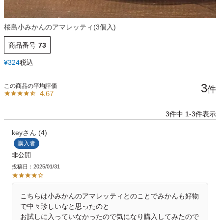
桜島小みかんのアマレッティ(3個入)
商品番号
73
¥
324
税込
3
4.67
3
件中
1
-
3
件表示
key
4
購入者
非公開
投稿日
2025/01/31
こちらは小みかんのアマレッティとのことでみかんも好物
で中々珍しいなと思ったのと

お試しに入っていなかったので気になり購入してみたので