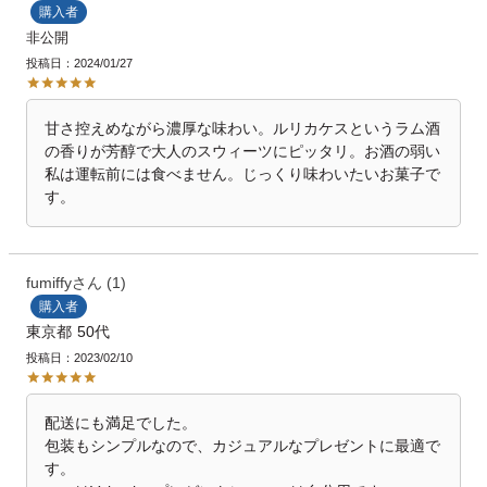
購入者
非公開
投稿日
2024/01/27
甘さ控えめながら濃厚な味わい。ルリカケスというラム酒
の香りが芳醇で大人のスウィーツにピッタリ。お酒の弱い
私は運転前には食べません。じっくり味わいたいお菓子で
す。
fumiffy
1
購入者
東京都
50代
投稿日
2023/02/10
配送にも満足でした。

包装もシンプルなので、カジュアルなプレゼントに最適で
す。
