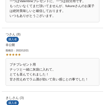
一つはValentineプレゼントに、一つは自分用です。

もったいなくてまだ頂いてませんが、fukureさんのお菓子
は絶対美味しいと確信しております。

いつもありがとうございます。
つ
8
購入者
非公開
投稿日
2022/12/21
プチプレゼント用

ナッツと一緒に灰袋に入れて。

とても喜んでくれました！

甘さ控えめでラム酒が効いて良い感じとの事でした！
きし
3
購入者