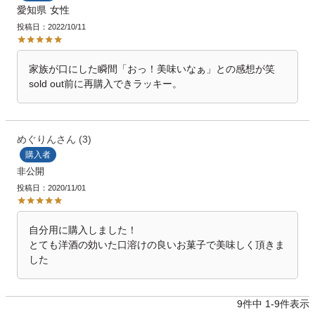
愛知県
女性
投稿日
2022/10/11
家族が口にした瞬間「おっ！美味いなぁ」との感想が笑

sold out前に再購入できラッキー。
めぐりん
3
購入者
非公開
投稿日
2020/11/01
自分用に購入しました！

とても洋酒の効いた口溶けの良いお菓子で美味しく頂きま
した
9
件中
1
-
9
件表示