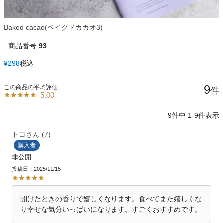
Baked cacao(ベイクドカカオ3)
商品番号
93
¥
298
税込
9
5.00
9
件中
1
-
9
件表示
トコ
7
購入者
非公開
投稿日
2025/11/15
開けたときの香りで嬉しくなります。食べてまた嬉しくな
り幸せな気分いっぱいになります。すごくおすすめです。