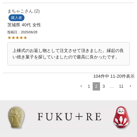
まちゃこ
2
購入者
茨城県
40代
女性
投稿日
2025/06/28
上棟式のお返し物として注文させて頂きました。縁起の良
い焼き菓子を探していましたので最高に良かったです。
104
件中
11
-
20
件表示
1
2
3
…
11