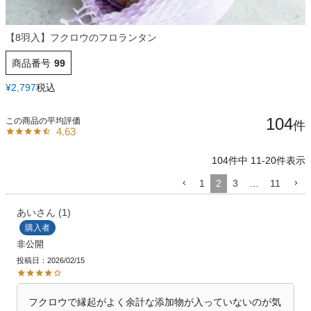
【8羽入】フクロウのフロランタン
商品番号
99
¥
2,797
税込
104
4.63
104
件中
11
-
20
件表示
1
2
3
…
11
あい
1
購入者
非公開
投稿日
2026/02/15
フクロウで縁起がよく余計な添加物が入っていないのが気