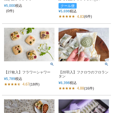
¥
5,000
税込
クール便
(0件)
¥
5,698
税込
4.83
(6件)
【27枚入】フラワーシャワー
【20羽入】フクロウのフロラン
タン
¥
5,789
税込
¥
6,398
税込
4.67
(18件)
4.88
(16件)