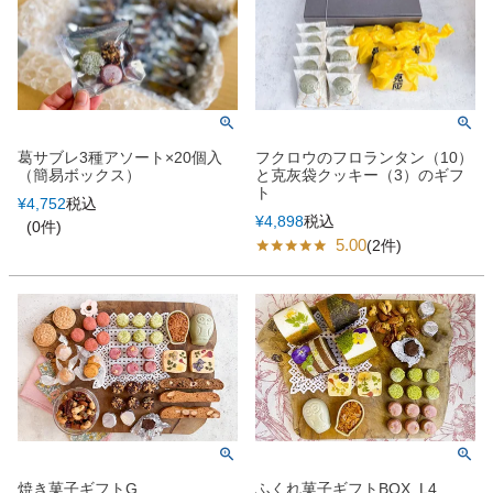
葛サブレ3種アソート×20個入
フクロウのフロランタン（10）
（簡易ボックス）
と克灰袋クッキー（3）のギフ
ト
¥
4,752
税込
¥
4,898
税込
(0件)
5.00
(2件)
焼き菓子ギフトG
ふくれ菓子ギフトBOX_L4