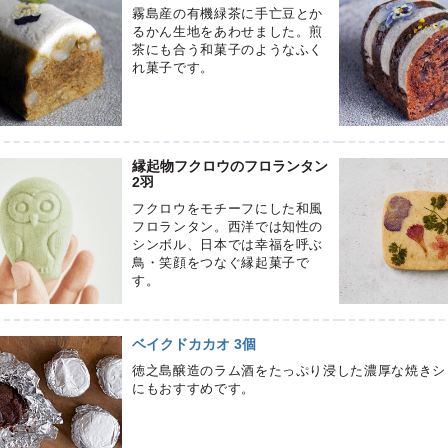
霧島産の有機緑茶に手亡豆とか
るかん生地をあわせました。煎
茶にも合う和菓子のようなふく
れ菓子です。
縁起物フクロウのフロランタン
2羽
フクロウをモチーフにした和風
フロランタン。西洋では知性の
シンボル、日本では幸福を呼ぶ
鳥・笑顔をつなぐ縁起菓子で
す。
ベイクドカカオ 3個
徳之島醸造のラム酒をたっぷり浸した濃厚な焼きシ
にもおすすめです。