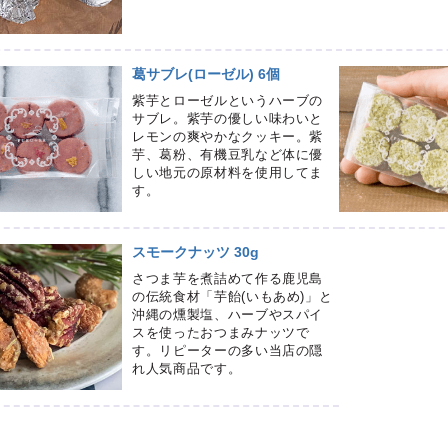
葛サブレ(ローゼル) 6個
紫芋とローゼルというハーブの
サブレ。紫芋の優しい味わいと
レモンの爽やかなクッキー。紫
芋、葛粉、有機豆乳など体に優
しい地元の原材料を使用してま
す。
スモークナッツ 30g
さつま芋を煮詰めて作る鹿児島
の伝統食材「芋飴(いもあめ)」と
沖縄の燻製塩、ハーブやスパイ
スを使ったおつまみナッツで
す。リピーターの多い当店の隠
れ人気商品です。