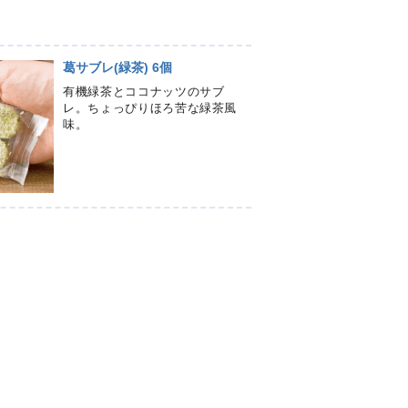
葛サブレ(緑茶) 6個
有機緑茶とココナッツのサブ
レ。ちょっぴりほろ苦な緑茶風
味。