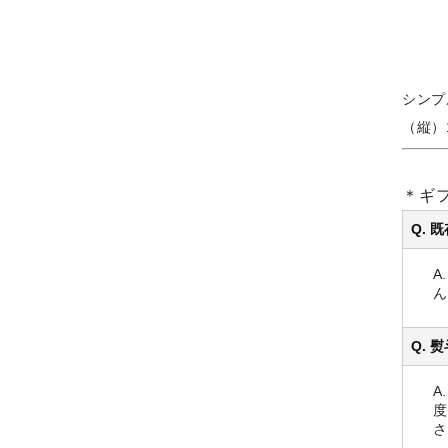
シンプ
（縦）1
＊ギ
Q.
A
ん
Q.
A
度
さ