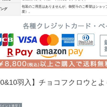
包装のご用意はありませんが、御熨斗のご希望はショップ
ピング
度）。
10&10羽入】チョコフクロウと
ポイント進呈 ]