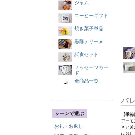
ジャム
コーヒーギフト
焼き菓子単品
黒酢テリーヌ
試食セット
メッセージカー
ド
全商品一覧
バ
シーンで選ぶ
【季節
アーモ
お礼・お返し
さと苦
は残し