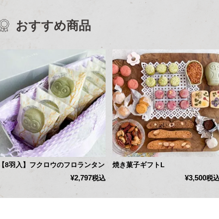
おすすめ商品
【8羽入】フクロウのフロランタン
焼き菓子ギフトL
¥
2,797
¥
3,500
税込
税