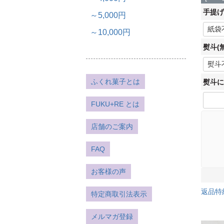
手提げ
～5,000円
～10,000円
熨斗(
ふくれ菓子とは
熨斗に
FUKU+RE とは
店舗のご案内
FAQ
お客様の声
返品特
特定商取引法表示
メルマガ登録