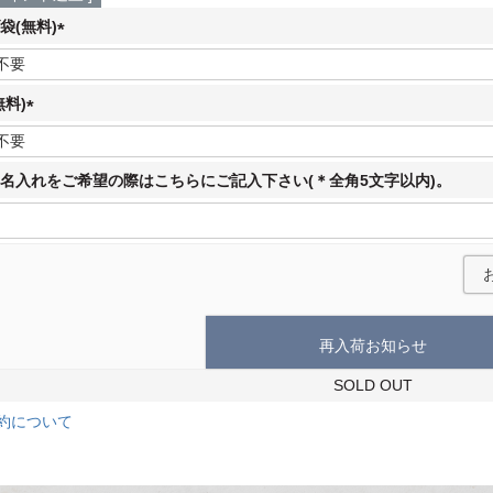
袋(無料)
(
必
須
無料)
)
(
必
須
名入れをご希望の際はこちらにご記入下さい(＊全角5文字以内)。
)
再入荷お知らせ
SOLD OUT
約について