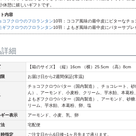
小休憩に嬉しいギフトです。
ット内容
ョコフクロウのフロランタン
10羽：ココア風味の最中皮にビターなチ
モギフクロウのフロランタン
10羽：よもぎ風味の最中皮にバターサブ
品詳細
ズ
【箱のサイズ】（縦）16cm （横）25.5cm （高）8cm
期限
お届け日から2週間保証(常温)
チョコフクロウ/バター（国内製造）、チョコレート、
ん）、アーモンド、小麦粉、クリーム、芋水飴、本葛粉
料
よもぎフクロウ/バター（国内製造）、アーモンド、砂
リーム、芋水飴、本葛粉、卵、塩
ルギー表示
アーモンド、小麦、乳、卵
方法
宅配便
日時指定
ご注文日から6日後~1ヶ月先まで承ります。