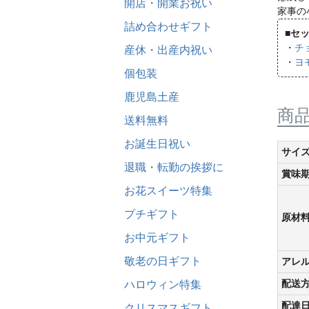
開店・開業お祝い
家事の
詰め合わせギフト
■セ
・
チ
産休・出産内祝い
・
ヨ
個包装
鹿児島土産
商
送料無料
お誕生日祝い
サイ
退職・転勤の挨拶に
賞味
お花スイーツ特集
プチギフト
原材
お中元ギフト
敬老の日ギフト
アレ
配送
ハロウィン特集
配達
クリスマスギフト