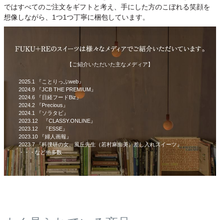
ではすべてのご注文をギフトと考え、手にした方のこぼれる笑顔を
想像しながら、1つ1つ丁寧に梱包しています。
【ご紹介いただいた主なメディア】
2025.1 『ことりっぷweb』
2024.9 『JCB THE PREMIUM』
2024.6 『日経フードBiz』
2024.2 『Precious』
2024.1 『ソラタビ』
2023.12 『CLASSY.ONLINE』
2023.12 『ESSE』
2023.10 『婦人画報』
2023.7 『科捜研の女、風丘先生（若村麻由美）差し入れスイーツ』
・・・など他多数