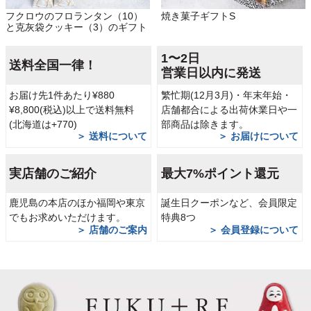
フクロウのフロランタン（10）
焼き菓子ギフトS
と克灰袋クッキー（3）のギフト
1〜2日
送料全国一律！
営業日以内に発送
お届け先1件あたり¥880
繁忙期(12月3月)・年末年始・
¥8,800(税込)以上で送料無料
店舗都合による出荷休業日や一
(北海道は+770)
部商品は除きます。
＞ 送料について
＞ お届けについて
実店舗のご紹介
最大7%ポイント還元
鹿児島の本店のほか福岡や東京
誕生日クーポンなど、会員限定
でもお求めいただけます。
特典8つ
＞ 店舗のご案内
＞ 会員登録について