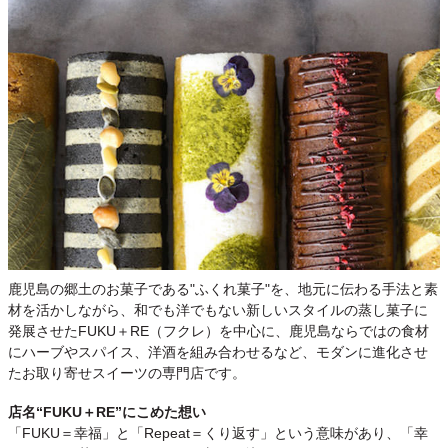
鹿児島の郷土のお菓子である"ふくれ菓子"を、地元に伝わる手法と素
材を活かしながら、和でも洋でもない新しいスタイルの蒸し菓子に
発展させたFUKU＋RE（フクレ）を中心に、鹿児島ならではの食材
にハーブやスパイス、洋酒を組み合わせるなど、モダンに進化させ
たお取り寄せスイーツの専門店です。
店名“FUKU＋RE”にこめた想い
「FUKU＝幸福」と「Repeat＝くり返す」という意味があり、「幸