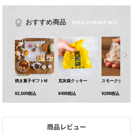
おすすめ商品
焼き菓子ギフトM
克灰袋クッキー
スモークナッツ3
¥
2,500
¥
498
¥
298
税込
税込
税込