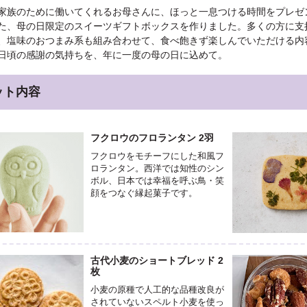
家族のために働いてくれるお母さんに、ほっと一息つける時間をプレゼ
た、母の日限定のスイーツギフトボックスを作りました。多くの方に支持
、塩味のおつまみ系も組み合わせて、食べ飽きず楽しんでいただける内
日頃の感謝の気持ちを、年に一度の母の日に込めて。
ット内容
フクロウのフロランタン 2羽
フクロウをモチーフにした和風フ
ロランタン。西洋では知性のシン
ボル、日本では幸福を呼ぶ鳥・笑
顔をつなぐ縁起菓子です。
古代小麦のショートブレッド 2
枚
小麦の原種で人工的な品種改良が
されていないスペルト小麦を使っ