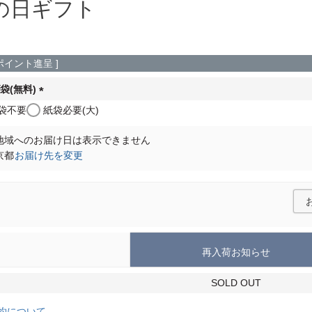
の日ギフト
ポイント進呈 ]
袋(無料)
(
袋不要
紙袋必要(大)
必
須
地域へのお届け日は表示できません
)
京都
お届け先を変更
再入荷お知らせ
SOLD OUT
約について