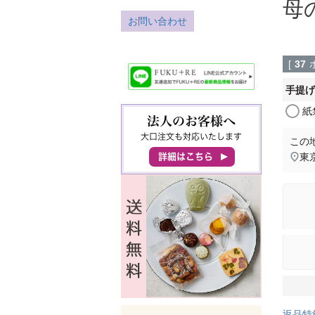
母
お問い合わせ
[
37
手提げ
紙
この
東
返品特