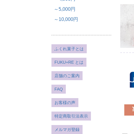
～5,000円
～10,000円
ふくれ菓子とは
FUKU+RE とは
店舗のご案内
FAQ
お客様の声
特定商取引法表示
メルマガ登録