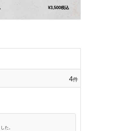
¥
3,500
¥
2,500
込
税込
4


した。
