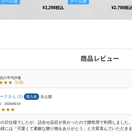
クール便
クール便
¥
3,298
¥
2,798
税込
税
5.00
ーク
1
購入者
非公開
日
2026/05/14
母の日仕様でしたが、詰合せ品目が良かったので贈答用で利用しました。
先様には「可愛くて素敵な贈り物をありがとう」と大変喜んでいただきま