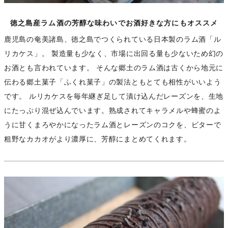
徳之島産ラム酒の芳醇な味わいでお酒好きな方にもオススメ
鹿児島の奄美諸島、徳之島でつくられている日本製のラム酒「ル
リカケス」。 製造量も少なく、市場に出回る量も少ないため幻の
お酒とも言われています。 そんな郷土のラム酒は古くから地元に
伝わる郷土菓子「ふくれ菓子」の製法ともとても相性がいいよう
です。 ルリカケスを毎年継ぎ足して漬け込んだレーズンを、生地
にたっぷり混ぜ込んでいます。熟成されてキャラメルや蜂蜜のよ
うに甘くまろやかになったラム酒とレーズンのコクを、ビターで
粗野なカカオがより濃厚に、芳醇にまとめてくれます。