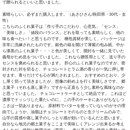
で贈られるといいと思いました。
素晴らしい。必ずまた購入します。（あさひさん/秋田県・30代・女
性）
こちらのふくれ菓子は「作り手のこだわり、心意気」「センス」
「美味しさ」「値段のバランス」どれを取っても素晴らしく、他の
味も食べたい！と思うものです。 梱包資材が美しく、パッケージは
非常に洗練されたものです。銀色の箱を開けて薄紫の包み紙、中か
ら漆黒のふくれ菓子・・・と色が美しくて、開封を一緒に見ていた
義母がため息をついていました。 これなら贈答用として、送り手の
センスを褒められると思います。 肝心のふくれ菓子なのですが、密
封された封を切ると、チョコレートとラム酒の香りが一気に押し寄
せます。香りだけでも心が満たされました。 おすすめのとおり、少
し厚く切って頂きましたが、想像の斜め上を行く美味しさです。 郷
土菓子（それも蒸し菓子）ですから正直もう少し素朴な風味なのか
と思っていました。 チョコレートケーキとして絶品です。 これほど
濃厚でドッシリした重たいのに、この手のケーキにありがちなしつ
こさは一切ありません。 原材料でバターを使っていないのがその理
由でしょうか。油脂はチョコレートそのものと生クリームのみで、
山芋の質感や蒸し菓子のしっとり感が効いているんだと思います。
自分なら地元の郷土菓子をここまで美味しくアレンジ出来るか考え
ましたが、絶対に無理です（苦笑）。 作り手の高い技術と素材への