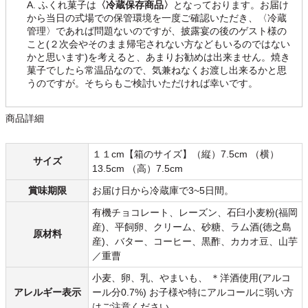
A. ふくれ菓子は
〈冷蔵保存商品〉
となっております。お届け
から当日の式場での保管環境を一度ご確認いただき、〈冷蔵
管理〉であれば問題ないのですが、披露宴の後のゲスト様の
こと(２次会やそのまま帰宅されない方などもいるのではない
かと思います)を考えると、あまりお勧めは出来ません。焼き
菓子でしたら常温品なので、気兼ねなくお渡し出来るかと思
うのですが。そちらもご検討いただければ幸いです。
商品詳細
１１cm【箱のサイズ】（縦）7.5cm （横）
サイズ
13.5cm （高）7.5cm
賞味期限
お届け日から冷蔵庫で3~5日間。
有機チョコレート、レーズン、石臼小麦粉(福岡
産)、平飼卵、クリーム、砂糖、ラム酒(徳之島
原材料
産)、バター、コーヒー、黒酢、カカオ豆、山芋
／重曹
小麦、卵、乳、やまいも、 ＊洋酒使用(アルコ
アレルギー表示
ール分0.7%) お子様や特にアルコールに弱い方
はご注意ください。