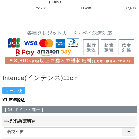
ト/DuoB
¥2,798
¥1,498
¥2,698
Intence(インテンス)11cm
クール便
¥
1,698
税込
[
16
ポイント進呈 ]
手提げ袋(無料)
(
必