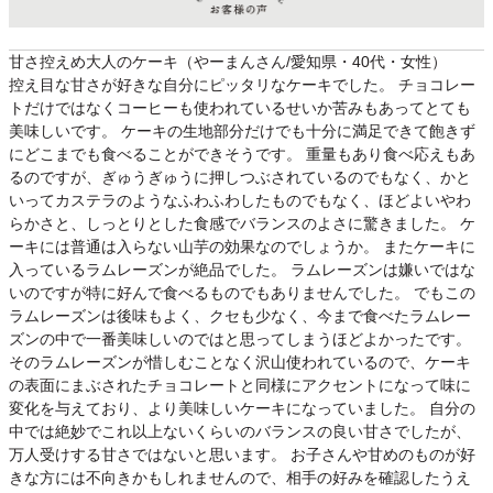
甘さ控えめ大人のケーキ（やーまんさん/愛知県・40代・女性）
控え目な甘さが好きな自分にピッタリなケーキでした。 チョコレー
トだけではなくコーヒーも使われているせいか苦みもあってとても
美味しいです。 ケーキの生地部分だけでも十分に満足できて飽きず
にどこまでも食べることができそうです。 重量もあり食べ応えもあ
るのですが、ぎゅうぎゅうに押しつぶされているのでもなく、かと
いってカステラのようなふわふわしたものでもなく、ほどよいやわ
らかさと、しっとりとした食感でバランスのよさに驚きました。 ケ
ーキには普通は入らない山芋の効果なのでしょうか。 またケーキに
入っているラムレーズンが絶品でした。 ラムレーズンは嫌いではな
いのですが特に好んで食べるものでもありませんでした。 でもこの
ラムレーズンは後味もよく、クセも少なく、今まで食べたラムレー
ズンの中で一番美味しいのではと思ってしまうほどよかったです。
そのラムレーズンが惜しむことなく沢山使われているので、ケーキ
の表面にまぶされたチョコレートと同様にアクセントになって味に
変化を与えており、より美味しいケーキになっていました。 自分の
中では絶妙でこれ以上ないくらいのバランスの良い甘さでしたが、
万人受けする甘さではないと思います。 お子さんや甘めのものが好
きな方には不向きかもしれませんので、相手の好みを確認したうえ