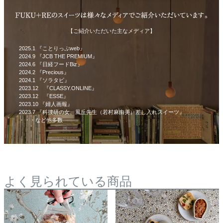
【ご紹介いただいた主なメディア】
2025.1 『ことりっぷweb』
2024.9 『JCB THE PREMIUM』
2024.6 『日経フードBiz』
2024.2 『Precious』
2024.1 『ソラタビ』
2023.12 『CLASSY.ONLINE』
2023.12 『ESSE』
2023.10 『婦人画報』
2023.7 『科捜研の女、風丘先生（若村麻由美）差し入れスイーツ』
・・・など他多数
よく見られている商品