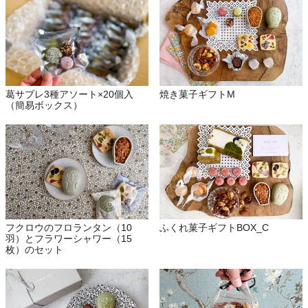
葛サブレ3種アソート×20個入
焼き菓子ギフトM
（簡易ボックス）
フクロウのフロランタン（10
ふくれ菓子ギフトBOX_C
羽）とフラワーシャワー（15
枚）のセット