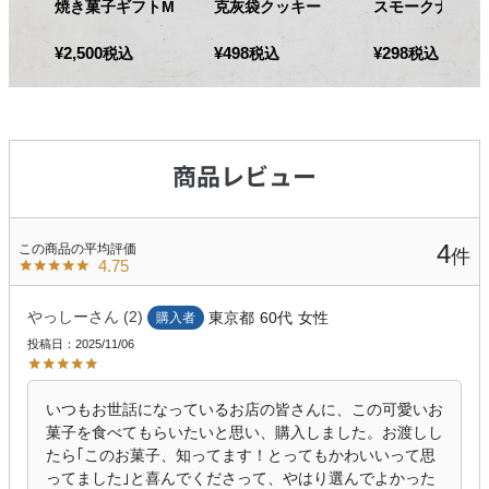
焼き菓子ギフトM
克灰袋クッキー
スモークナッツ3
¥
2,500
¥
498
¥
298
税込
税込
税込
4
4.75
やっしー
2
東京都
60代
女性
購入者
投稿日
2025/11/06
いつもお世話になっているお店の皆さんに、この可愛いお
菓子を食べてもらいたいと思い、購入しました。お渡しし
たら｢このお菓子、知ってます！とってもかわいいって思
ってました｣と喜んでくださって、やはり選んでよかった