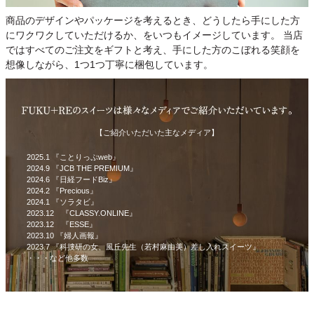
商品のデザインやパッケージを考えるとき、どうしたら手にした方
にワクワクしていただけるか、をいつもイメージしています。 当店
ではすべてのご注文をギフトと考え、手にした方のこぼれる笑顔を
想像しながら、1つ1つ丁寧に梱包しています。
【ご紹介いただいた主なメディア】
2025.1 『ことりっぷweb』
2024.9 『JCB THE PREMIUM』
2024.6 『日経フードBiz』
2024.2 『Precious』
2024.1 『ソラタビ』
2023.12 『CLASSY.ONLINE』
2023.12 『ESSE』
2023.10 『婦人画報』
2023.7 『科捜研の女、風丘先生（若村麻由美）差し入れスイーツ』
・・・など他多数