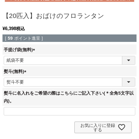
【20匹入】おばけのフロランタン
¥
6,398
税込
[
59
ポイント進呈 ]
手提げ袋(無料)
(
必
須
熨斗(無料)
)
(
必
須
熨斗に名入れをご希望の際はこちらにご記入下さい(＊全角5文字以
)
内)。
お気に入りに登録
する