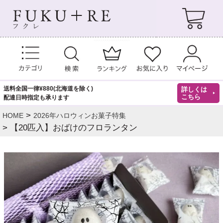
送料全国一律¥880(北海道を除く)
詳しくは
こちら
配達日時指定も承ります
HOME
2026年ハロウィンお菓子特集
【20匹入】おばけのフロランタン