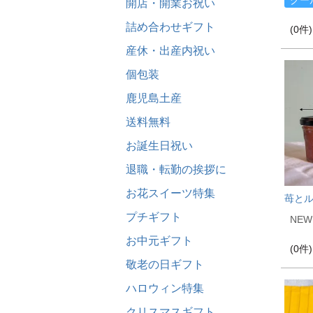
クー
開店・開業お祝い
詰め合わせギフト
(0件)
産休・出産内祝い
個包装
鹿児島土産
送料無料
お誕生日祝い
退職・転勤の挨拶に
お花スイーツ特集
苺と
プチギフト
NEW
お中元ギフト
(0件)
敬老の日ギフト
ハロウィン特集
クリスマスギフト