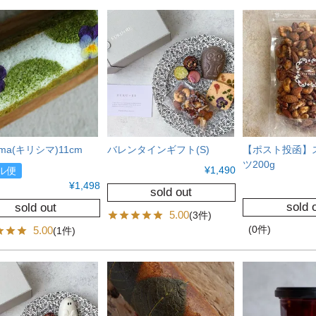
shima(キリシマ)11cm
バレンタインギフト(S)
【ポスト投函】
ツ200g
¥
1,490
ル便
¥
1,498
sold out
sold 
sold out
5.00
(3件)
(0件)
5.00
(1件)