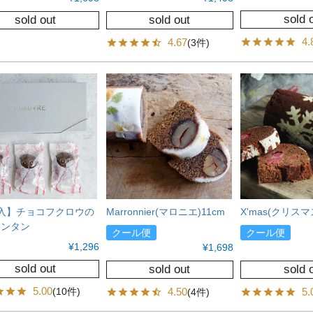
sold 
sold out
sold out
4.
4.67
(3件)
入】チョコフクロウの
Marronnier(マロニエ)11cm
X'mas(クリスマ
ランタン
クール便
クール便
¥
1,296
¥
1,698
sold out
sold out
sold 
5.00
(10件)
4.50
5.
(4件)