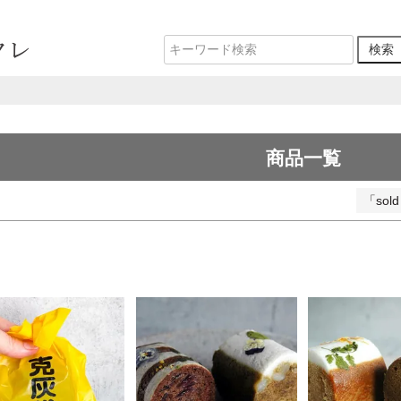
並び順
新着順
登録順
価格が安い順
価格が高い順
優先度順
レビュー順
キーワードヒット順
検索
商品一覧
「so