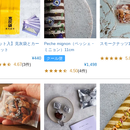
ット入】克灰袋とカー
Peche mignon（ペッシェ・
スモークナッツ1
セット
ミニョン）11cm
¥
440
5.
クール便
4.67
(3件)
¥
1,498
4.50
(4件)