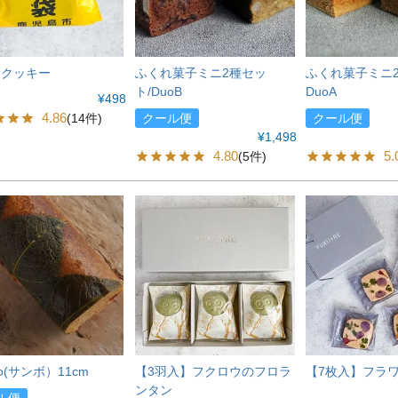
袋クッキー
ふくれ菓子ミニ2種セッ
ふくれ菓子ミニ2
ト/DuoB
DuoA
¥
498
4.86
(14件)
クール便
クール便
¥
1,498
4.80
5.
(5件)
o(サンボ）11cm
【3羽入】フクロウのフロラ
【7枚入】フラ
ンタン