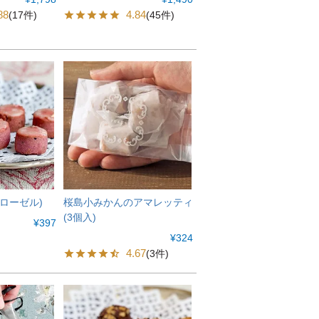
88
4.84
(17件)
(45件)
ローゼル)
桜島小みかんのアマレッティ
(3個入)
¥
397
¥
324
4.67
(3件)