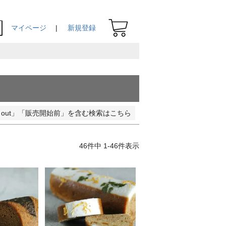
マイページ
新規登録
ld out」「販売開始前」を含む検索はこちら
46
件中
1
-
46
件表示