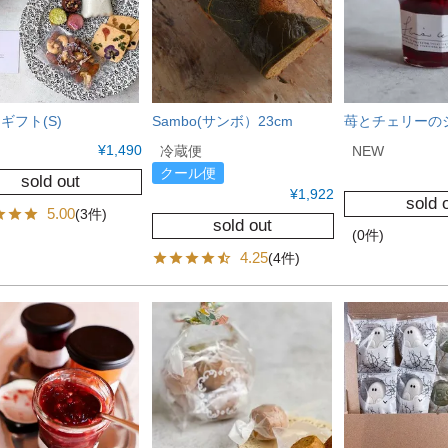
ギフト(S)
Sambo(サンボ）23cm
苺とチェリーの
¥
1,490
冷蔵便
NEW
クール便
sold out
¥
1,922
sold 
5.00
(3件)
sold out
(0件)
4.25
(4件)