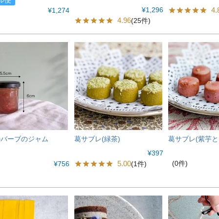
ル便
¥
1,296
4.
¥
1,274
4.96
(25件)
ルバーブのジャム
葛サブレ(緑茶)
葛サブレ(紫芋と
¥
397
5.00
(0件)
(1件)
¥
756