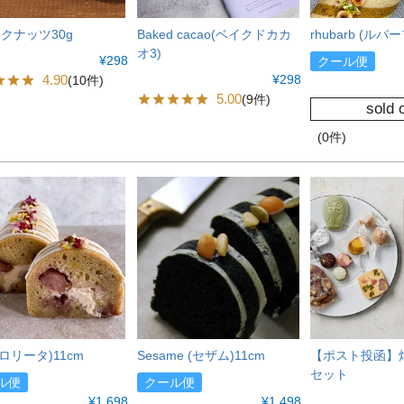
クナッツ30g
Baked cacao(ベイクドカカ
rhubarb (ルバー
オ3)
¥
298
クール便
4.90
¥
298
(10件)
5.00
(9件)
sold 
(0件)
ta(ロリータ)11cm
Sesame (セザム)11cm
【ポスト投函】
セット
ル便
クール便
¥
1,698
¥
1,498