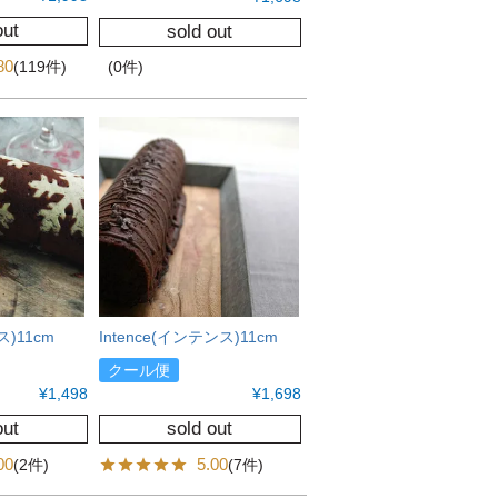
out
sold out
80
(119件)
(0件)
ス)11cm
Intence(インテンス)11cm
クール便
¥
1,498
¥
1,698
out
sold out
00
5.00
(2件)
(7件)