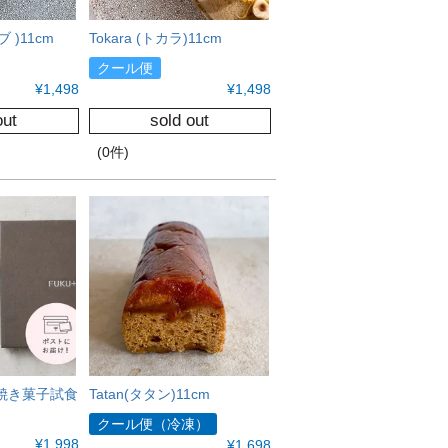
ブ )11cm
Tokara (トカラ)11cm
クール便
¥
1,498
¥
1,498
out
sold out
(0件)
焼き菓子試食
Tatan(タタン)11cm
クール便（冷凍）
¥
1,998
¥
1,698