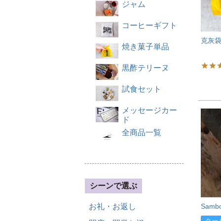
ジャム
コーヒーギフト
克灰
焼き菓子単品
黒酢テリーヌ
試食セット
メッセージカー
ド
全商品一覧
シーンで選ぶ
お礼・お返し
Samb