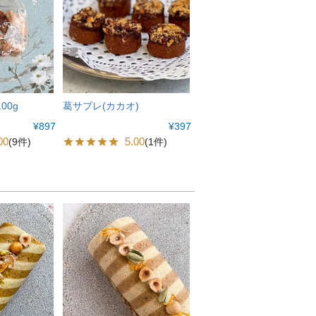
00g
葛サブレ(カカオ)
¥
897
¥
397
00
5.00
(9件)
(1件)