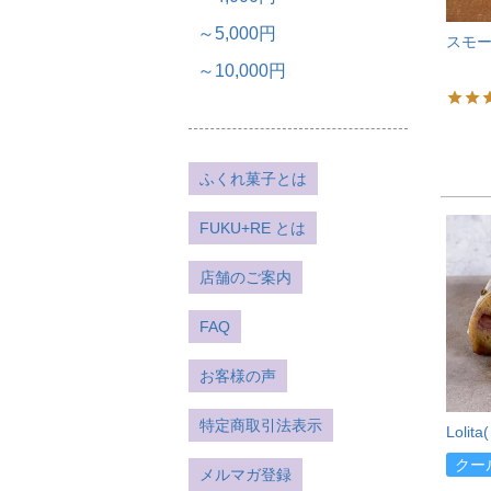
～5,000円
スモー
～10,000円
ふくれ菓子とは
FUKU+RE とは
店舗のご案内
FAQ
お客様の声
特定商取引法表示
Loli
クー
メルマガ登録