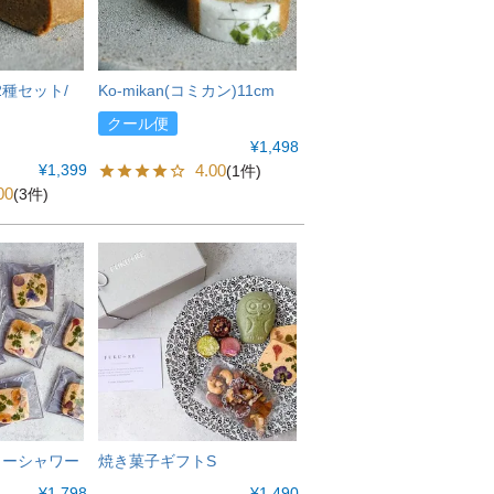
種セット/
Ko-mikan(コミカン)11cm
クール便
¥
1,498
¥
1,399
4.00
(1件)
00
(3件)
ワーシャワー
焼き菓子ギフトS
¥
1,798
¥
1,490