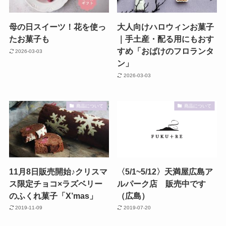
母の日スイーツ！花を使っ
大人向けハロウィンお菓子
たお菓子も
｜手土産・配る用にもおす
すめ「おばけのフロランタ
2026-03-03
ン」
2026-03-03
商品について
商品について
11月8日販売開始♪クリスマ
〈5/1~5/12〉天満屋広島ア
ス限定チョコ×ラズベリー
ルパーク店 販売中です
のふくれ菓子「X’mas」
（広島）
2019-11-09
2019-07-20