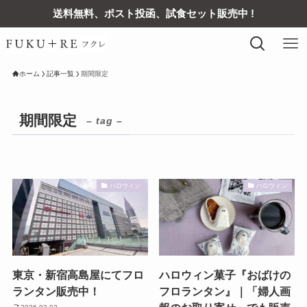
送料無料、ポスト投函、試食セット販売中 !
ホーム
記事一覧
期間限定
期間限定
– tag –
ハロウィン
ハロウィン
東京・新宿高島屋にてフロ
ハロウィン菓子『おばけの
ランタン販売中！
フロランタン』｜「婦人画